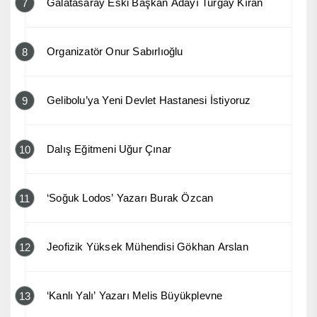
Galatasaray Eski Başkan Adayı Turgay Kıran
7
Organizatör Onur Sabırlıoğlu
8
Gelibolu’ya Yeni Devlet Hastanesi İstiyoruz
9
Dalış Eğitmeni Uğur Çınar
10
‘Soğuk Lodos’ Yazarı Burak Özcan
11
Jeofizik Yüksek Mühendisi Gökhan Arslan
12
‘Kanlı Yalı’ Yazarı Melis Büyükplevne
13