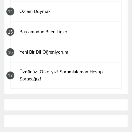
Özlem Duymak
14
Başlamadan Biten Ligler
15
Yeni Bir Dil Öğreniyorum
16
Üzgünüz, Öfkeliyiz! Sorumlulardan Hesap
17
Soracağız!