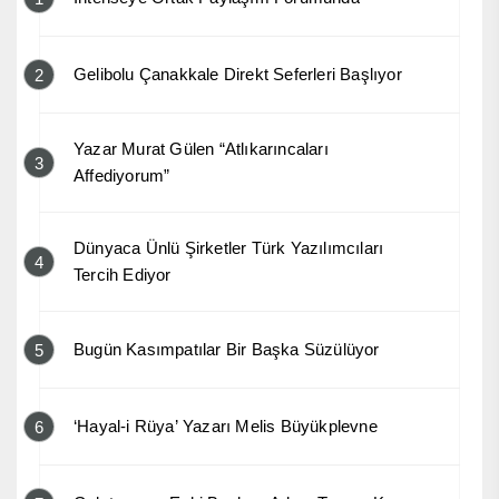
Gelibolu Çanakkale Direkt Seferleri Başlıyor
2
Yazar Murat Gülen “Atlıkarıncaları
3
Affediyorum”
Dünyaca Ünlü Şirketler Türk Yazılımcıları
4
Tercih Ediyor
Bugün Kasımpatılar Bir Başka Süzülüyor
5
‘Hayal-i Rüya’ Yazarı Melis Büyükplevne
6