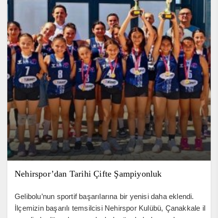
Nehirspor’dan Tarihi Çifte Şampiyonluk
Gelibolu’nun sportif başarılarına bir yenisi daha eklendi.
İlçemizin başarılı temsilcisi Nehirspor Kulübü, Çanakkale il