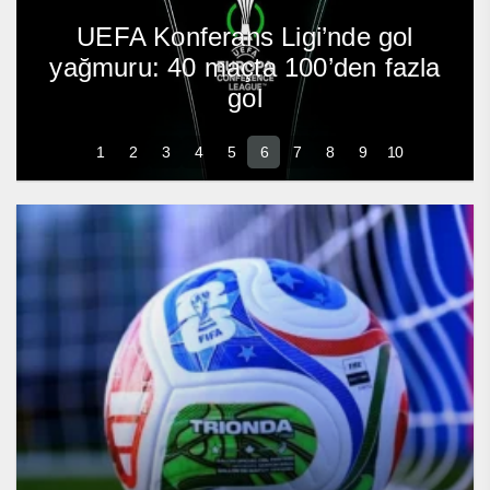
UEFA Konferans Ligi’nde gol
yağmuru: 40 maçta 100’den fazla
gol
1
2
3
4
5
6
7
8
9
10