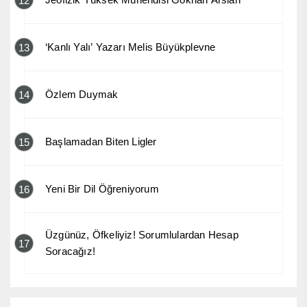
12
‘Kanlı Yalı’ Yazarı Melis Büyükplevne
13
Özlem Duymak
14
Başlamadan Biten Ligler
15
Yeni Bir Dil Öğreniyorum
16
Üzgünüz, Öfkeliyiz! Sorumlulardan Hesap
17
Soracağız!