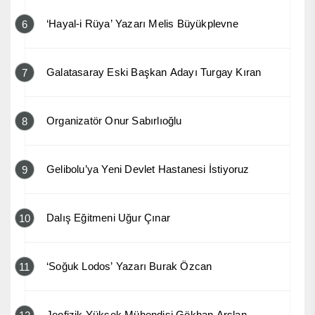
‘Hayal-i Rüya’ Yazarı Melis Büyükplevne
6
Galatasaray Eski Başkan Adayı Turgay Kıran
7
Organizatör Onur Sabırlıoğlu
8
Gelibolu’ya Yeni Devlet Hastanesi İstiyoruz
9
Dalış Eğitmeni Uğur Çınar
10
‘Soğuk Lodos’ Yazarı Burak Özcan
11
Jeofizik Yüksek Mühendisi Gökhan Arslan