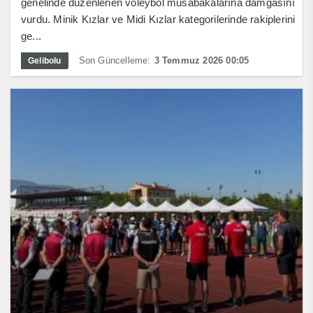
genelinde düzenlenen voleybol müsabakalarına damgasını
vurdu. Minik Kızlar ve Midi Kızlar kategorilerinde rakiplerini
ge...
Son Güncelleme:
3 Temmuz 2026 00:05
Gelibolu