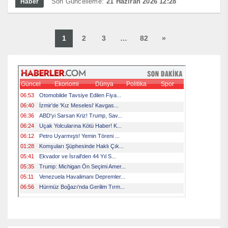
Son Güncelleme:
21 Haziran 2026 12:28
Haber
1
2
3
…
82
»