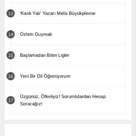
‘Kanlı Yalı’ Yazarı Melis Büyükplevne
13
Özlem Duymak
14
Başlamadan Biten Ligler
15
Yeni Bir Dil Öğreniyorum
16
Üzgünüz, Öfkeliyiz! Sorumlulardan Hesap
17
Soracağız!