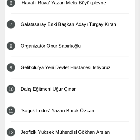
‘Hayal-i Rüya’ Yazarı Melis Büyükplevne
6
Galatasaray Eski Başkan Adayı Turgay Kıran
7
Organizatör Onur Sabırlıoğlu
8
Gelibolu’ya Yeni Devlet Hastanesi İstiyoruz
9
Dalış Eğitmeni Uğur Çınar
10
‘Soğuk Lodos’ Yazarı Burak Özcan
11
Jeofizik Yüksek Mühendisi Gökhan Arslan
12