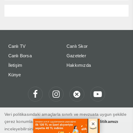
Canlı TV
Canlı Skor
Canlı Borsa
Gazeteler
İletişim
Hakkımızda
Künye
Veri politikasındaki amaçlarla sınırlı ve mevzuata uygun şekilde
çerez konumlandırmaktayız. Detaylar için
veri politikamızı
inceleyebilirsiniz.
Gelibolu Gaste "Haberin Doğru Adresi"