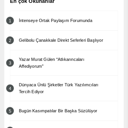
En çok Okunanlar
İntenseye Ortak Paylaşım Forumunda
1
Gelibolu Çanakkale Direkt Seferleri Başlıyor
2
Yazar Murat Gülen “Atlıkarıncaları
3
Affediyorum”
Dünyaca Ünlü Şirketler Türk Yazılımcıları
4
Tercih Ediyor
Bugün Kasımpatılar Bir Başka Süzülüyor
5