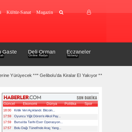
i
Kültür-Sanat
Magazin
u Gaste
Deli Orman
Eczaneler
alı
Online Radyo
Nöbetçi
 Yürüyecek *** Gelibolu’da Kiralar El Yakıyor *** Gelibolu Açıkları