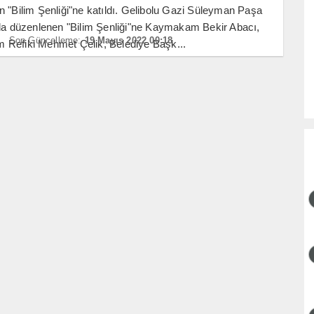
 "Bilim Şenliği"ne katıldı. Gelibolu Gazi Süleyman Paşa
da düzenlenen "Bilim Şenliği"ne Kaymakam Bekir Abacı,
Son Güncelleme:
19 Mayıs 2022 00:18
Refiki Mehmet Çelik, Belediye Başk...