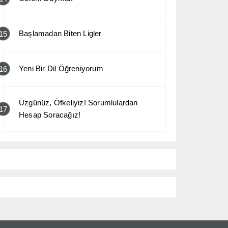
Başlamadan Biten Ligler
15
Yeni Bir Dil Öğreniyorum
16
Üzgünüz, Öfkeliyiz! Sorumlulardan
17
Hesap Soracağız!