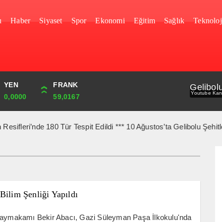
u
Haber
Siyaset
Spor
Ekonomi
Eğitim
Sağlık
Teknoloj
YEN
CUMHURİYET
FRANK
BIST
Gelibol
Youtube Kan
0,0000
44,829,00
59,0167
1.688,46
i’nde 180 Tür Tespit Edildi *** 10 Ağustos’ta Gelibolu Şehitlerine
Bilim Şenliği Yapıldı
Kaymakamı Bekir Abacı, Gazi Süleyman Paşa İlkokulu'nda