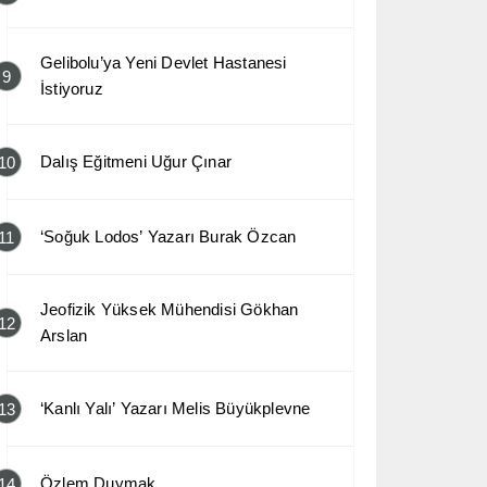
Gelibolu’ya Yeni Devlet Hastanesi
9
İstiyoruz
Dalış Eğitmeni Uğur Çınar
10
‘Soğuk Lodos’ Yazarı Burak Özcan
11
Jeofizik Yüksek Mühendisi Gökhan
12
Arslan
‘Kanlı Yalı’ Yazarı Melis Büyükplevne
13
Özlem Duymak
14