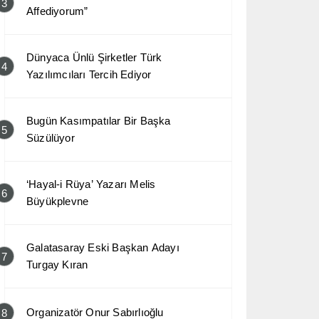
3
Affediyorum”
Dünyaca Ünlü Şirketler Türk
4
Yazılımcıları Tercih Ediyor
Bugün Kasımpatılar Bir Başka
5
Süzülüyor
‘Hayal-i Rüya’ Yazarı Melis
6
Büyükplevne
Galatasaray Eski Başkan Adayı
7
Turgay Kıran
Organizatör Onur Sabırlıoğlu
8