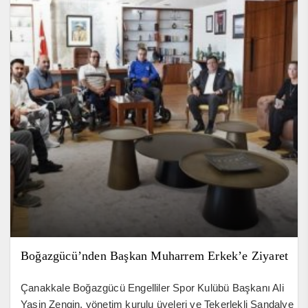
Boğazgücü’nden Başkan Muharrem Erkek’e Ziyaret
Çanakkale Boğazgücü Engelliler Spor Kulübü Başkanı Ali
Yasin Zengin, yönetim kurulu üyeleri ve Tekerlekli Sandalye