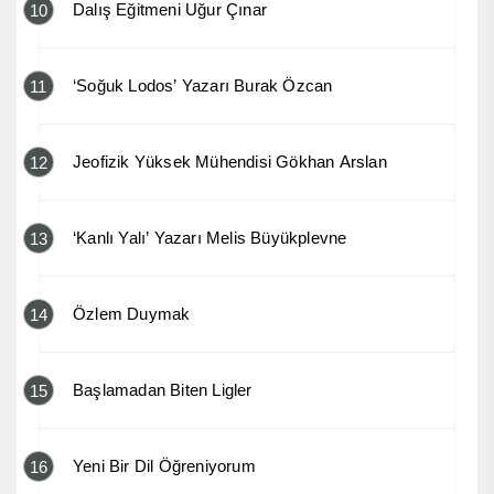
Dalış Eğitmeni Uğur Çınar
10
‘Soğuk Lodos’ Yazarı Burak Özcan
11
Jeofizik Yüksek Mühendisi Gökhan Arslan
12
‘Kanlı Yalı’ Yazarı Melis Büyükplevne
13
Özlem Duymak
14
Başlamadan Biten Ligler
15
Yeni Bir Dil Öğreniyorum
16