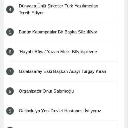
Dünyaca Ünlü Şirketler Türk Yazılımcıları
4
Tercih Ediyor
Bugün Kasımpatılar Bir Başka Süzülüyor
5
‘Hayal-i Rüya’ Yazarı Melis Büyükplevne
6
Galatasaray Eski Başkan Adayı Turgay Kıran
7
Organizatör Onur Sabırlıoğlu
8
Gelibolu’ya Yeni Devlet Hastanesi İstiyoruz
9