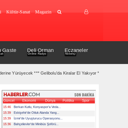
i
Kültür-Sanat
Magazin
u Gaste
Deli Orman
Eczaneler
alı
Online Radyo
Nöbetçi
e Yürüyecek *** Gelibolu’da Kiralar El Yakıyor *** Gelibolu Açıklar