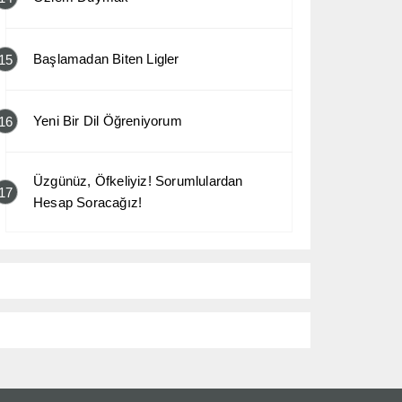
Başlamadan Biten Ligler
15
Yeni Bir Dil Öğreniyorum
16
Üzgünüz, Öfkeliyiz! Sorumlulardan
17
Hesap Soracağız!