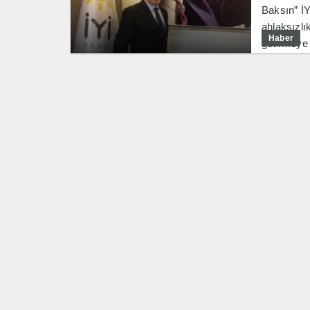
Baksın” İY
ahlaksızlık
Haber
getirmeye 