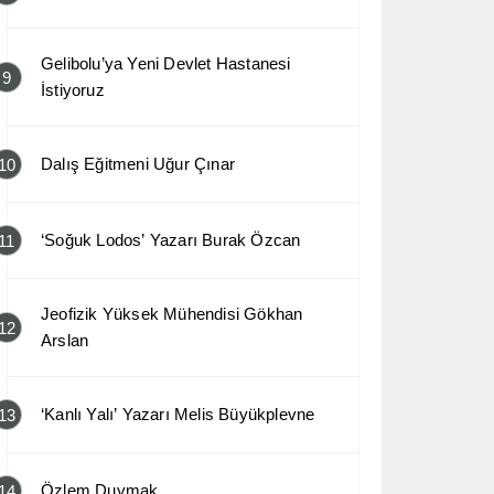
Gelibolu’ya Yeni Devlet Hastanesi
9
İstiyoruz
Dalış Eğitmeni Uğur Çınar
10
‘Soğuk Lodos’ Yazarı Burak Özcan
11
Jeofizik Yüksek Mühendisi Gökhan
12
Arslan
‘Kanlı Yalı’ Yazarı Melis Büyükplevne
13
Özlem Duymak
14