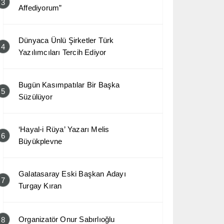
3
Affediyorum”
Dünyaca Ünlü Şirketler Türk
4
Yazılımcıları Tercih Ediyor
Bugün Kasımpatılar Bir Başka
5
Süzülüyor
‘Hayal-i Rüya’ Yazarı Melis
6
Büyükplevne
Galatasaray Eski Başkan Adayı
7
Turgay Kıran
Organizatör Onur Sabırlıoğlu
8