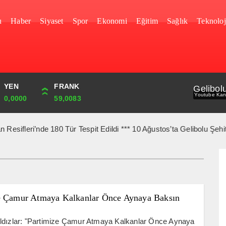
u
Haber
Siyaset
Spor
Ekonomi
Eğitim
Sağlık
Teknoloj
YEN
CUMHURİYET
FRANK
BIST
Gelibol
Youtube Kan
0,0000
44,750,00
59,0083
1.690,16
ri’nde 180 Tür Tespit Edildi *** 10 Ağustos’ta Gelibolu Şehitlerin
e Çamur Atmaya Kalkanlar Önce Aynaya Baksın
ldızlar: "Partimize Çamur Atmaya Kalkanlar Önce Aynaya