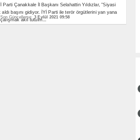
İ Parti Çanakkale İl Başkanı Selahattin Yıldızlar, "Siyasi
 aldı başını gidiyor. İYİ Parti ile terör örgütlerini yan yana
Son Güncelleme:
3 Eylül 2021 09:58
çalışmak akıl tutulm...