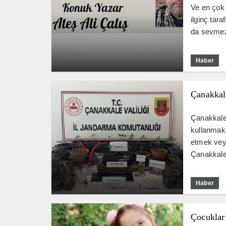
Ve en çok y
ilginç tar
da sevmez.
Haber
Çanakkal
Çanakkale
kullanmak
etmek vey
Çanakkale 
Haber
Çocuklar