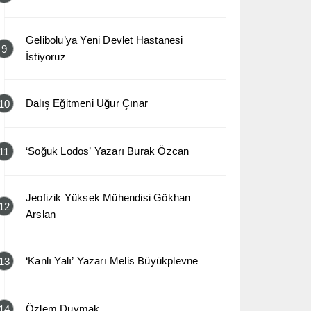
Gelibolu’ya Yeni Devlet Hastanesi
9
İstiyoruz
Dalış Eğitmeni Uğur Çınar
10
‘Soğuk Lodos’ Yazarı Burak Özcan
11
Jeofizik Yüksek Mühendisi Gökhan
12
Arslan
‘Kanlı Yalı’ Yazarı Melis Büyükplevne
13
Özlem Duymak
14