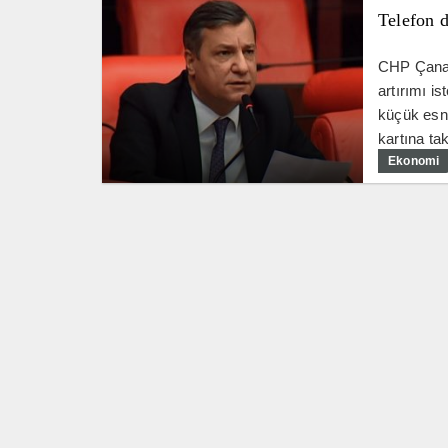
Telefon 
CHP Çanakk
artırımı i
küçük esna
kartına taks
Ekonomi