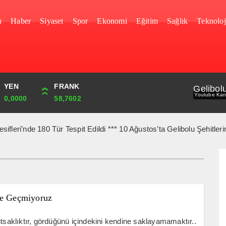
u
Haber
Siyaset
Spor
Ekonomi
Eğitim
Sağlık
Teknoloj
YEN
CUMHURİYET
FRANK
BIST
Gelibol
Youtube Kan
0,0000
43,869,00
58,7602
1.687,81
e 180 Tür Tespit Edildi *** 10 Ağustos’ta Gelibolu Şehitlerine Yür
le Geçmiyoruz
utsaklıktır, gördüğünü içindekini kendine saklayamamaktır..