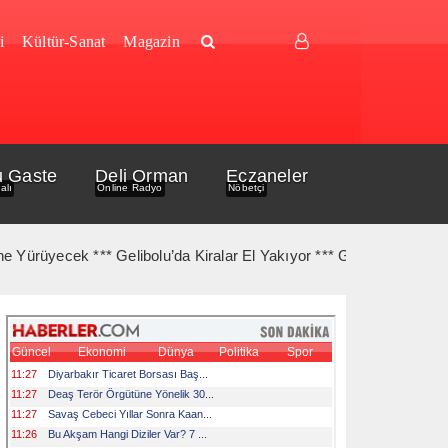
i
Kültür-Sanat
Magazin
u Gaste
Deli Orman
Eczaneler
alı
Online Radyo
Nöbetçi
üyecek *** Gelibolu’da Kiralar El Yakıyor *** Gelibolu Açıklarında