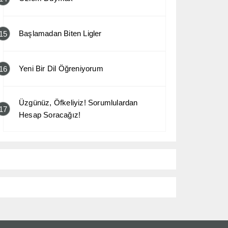
Başlamadan Biten Ligler
15
Yeni Bir Dil Öğreniyorum
16
Üzgünüz, Öfkeliyiz! Sorumlulardan
17
Hesap Soracağız!