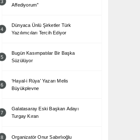
3
Affediyorum”
Dünyaca Ünlü Şirketler Türk
4
Yazılımcıları Tercih Ediyor
Bugün Kasımpatılar Bir Başka
5
Süzülüyor
‘Hayal-i Rüya’ Yazarı Melis
6
Büyükplevne
Galatasaray Eski Başkan Adayı
7
Turgay Kıran
Organizatör Onur Sabırlıoğlu
8