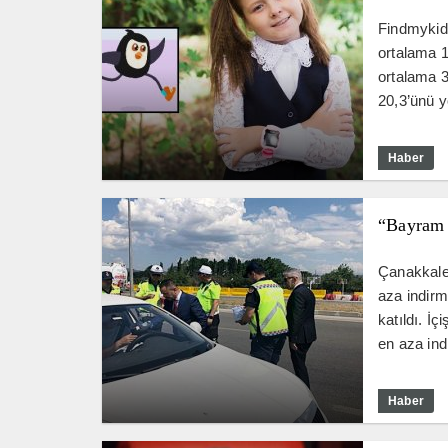
Findmykids
ortalama 1
ortalama 3
20,3’ünü yo
Haber
“Bayram 
Çanakkale 
aza indirme
katıldı. İç
en aza indi
Haber