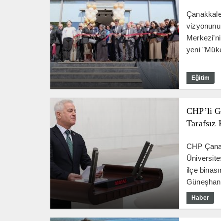
Çanakkale
vizyonunun
Merkezi’ni
yeni "Mük
Eğitim
CHP’li Gü
Tarafsız 
CHP Çanak
Üniversite
ilçe binası
Güneşhan ş
Haber