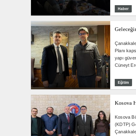
Haber
Geleceğin
Çanakkale
Planı kaps
yapı güven
Cüneyt Ere
Eğitim
Kosova H
Kosova Bö
(KDTP) Gen
Çanakkale