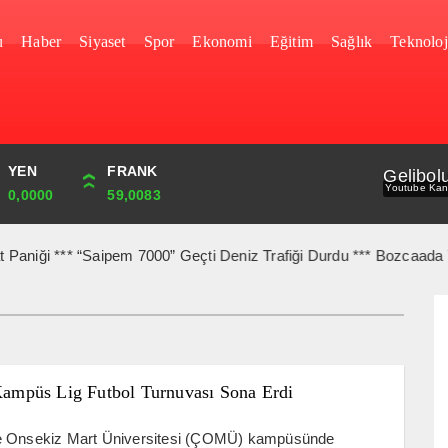
u
Haber
Siyaset
Spor
Ekonomi
Eğitim
Sağlık
Teknoloj
YEN
CUMHURİYET
FRANK
BIST
Gelibol
Youtube Kan
0,0000
44,750,00
59,0083
1.690,16
*** “Saipem 7000” Geçti Deniz Trafiği Durdu *** Bozcaada Tuzburnu 
püs Lig Futbol Turnuvası Sona Erdi
 Onsekiz Mart Üniversitesi (ÇOMÜ) kampüsünde