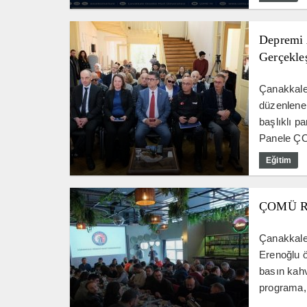
Depremi 
Gerçekleş
Çanakkale
düzenlene
başlıklı p
Panele ÇO
Eğitim
ÇOMÜ Rek
Çanakkale 
Erenoğlu 
basın kahv
programa, 