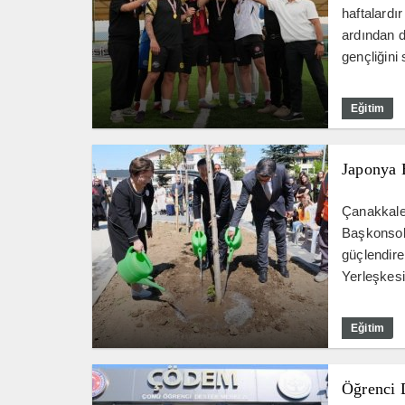
haftalardı
ardından d
gençliğini 
Eğitim
Japonya 
Çanakkale
Başkonsolo
güçlendire
Yerleşkes
Eğitim
Öğrenci 