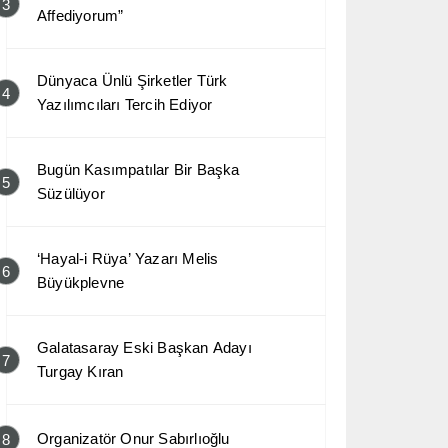
3
Affediyorum”
Dünyaca Ünlü Şirketler Türk
4
Yazılımcıları Tercih Ediyor
Bugün Kasımpatılar Bir Başka
5
Süzülüyor
‘Hayal-i Rüya’ Yazarı Melis
6
Büyükplevne
Galatasaray Eski Başkan Adayı
7
Turgay Kıran
Organizatör Onur Sabırlıoğlu
8