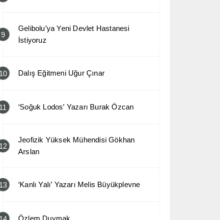
Gelibolu’ya Yeni Devlet Hastanesi
9
İstiyoruz
Dalış Eğitmeni Uğur Çınar
10
‘Soğuk Lodos’ Yazarı Burak Özcan
11
Jeofizik Yüksek Mühendisi Gökhan
12
Arslan
‘Kanlı Yalı’ Yazarı Melis Büyükplevne
13
Özlem Duymak
14