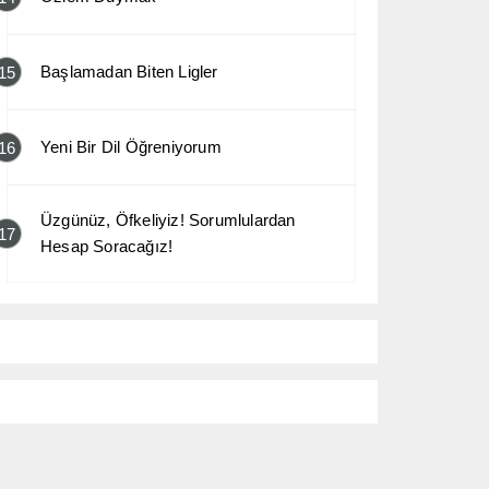
Başlamadan Biten Ligler
15
Yeni Bir Dil Öğreniyorum
16
Üzgünüz, Öfkeliyiz! Sorumlulardan
17
Hesap Soracağız!