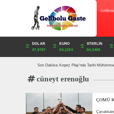
Gelibol
DOLAR
ONS
EURO
ALTIN
STERLİN
ÇEYREK
47,6787
4,341,81
55,1254
6,660,55
64,3468
10,889,99
Son Dakika: Kepez Plajı’nda Tarihi Mühimmat Paniği 
cüneyt erenoğlu
ÇOMÜ Kam
Çanakkale