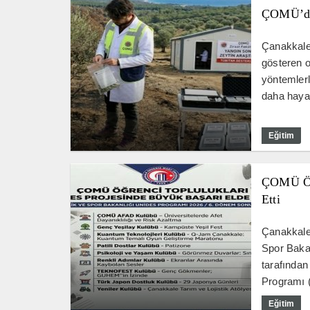
ÇOMÜ’den
Çanakkale 
gösteren o
yöntemlerl
daha hayat
Eğitim
ÇOMÜ Öğr
Etti
Çanakkale 
Spor Baka
tarafından
Programı 
Eğitim