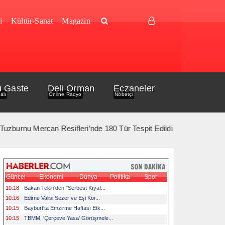
i
Kültür-Sanat
Magazin
u Gaste
Deli Orman
Eczaneler
alı
Online Radyo
Nöbetçi
Mercan Resifleri’nde 180 Tür Tespit Edildi *** 10 Ağustos’ta Gelib