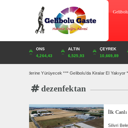
Gelibol
DOLAR
ONS
EURO
ALTIN
STERLİN
ÇEYREK
47,5912
4,264,43
55,0468
6,525,93
64,2745
10,669,89
olu Şehitlerine Yürüyecek *** Gelibolu’da Kiralar El Yakıyor *** G
dezenfektan
İlk Canlı
Silivri Be