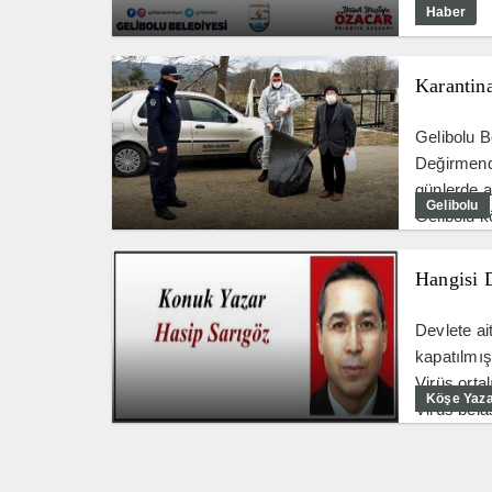
Haber
Karantin
Gelibolu B
Değirmend
günlerde a
Gelibolu
Gelibolu 
Hangisi 
Devlete ai
kapatılmış
Virüs ortal
Köşe Yaza
Virüs belas