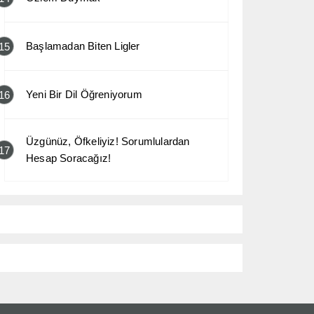
Başlamadan Biten Ligler
15
Yeni Bir Dil Öğreniyorum
16
Üzgünüz, Öfkeliyiz! Sorumlulardan
17
Hesap Soracağız!