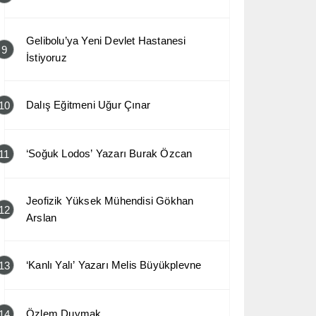
Gelibolu’ya Yeni Devlet Hastanesi
9
İstiyoruz
Dalış Eğitmeni Uğur Çınar
10
‘Soğuk Lodos’ Yazarı Burak Özcan
11
Jeofizik Yüksek Mühendisi Gökhan
12
Arslan
‘Kanlı Yalı’ Yazarı Melis Büyükplevne
13
Özlem Duymak
14