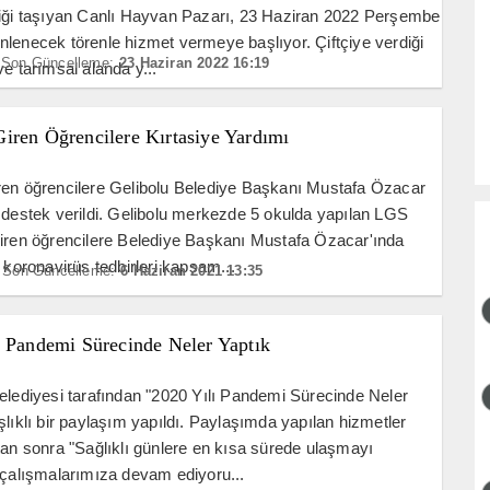
liği taşıyan Canlı Hayvan Pazarı, 23 Haziran 2022 Perşembe
lenecek törenle hizmet vermeye başlıyor. Çiftçiye verdiği
Son Güncelleme:
23 Haziran 2022 16:19
ve tarımsal alanda y...
iren Öğrencilere Kırtasiye Yardımı
ren öğrencilere Gelibolu Belediye Başkanı Mustafa Özacar
 destek verildi. Gelibolu merkezde 5 okulda yapılan LGS
iren öğrencilere Belediye Başkanı Mustafa Özacar'ında
a koronavirüs tedbirleri kapsam...
Son Güncelleme:
6 Haziran 2021 13:35
ı Pandemi Sürecinde Neler Yaptık
elediyesi tarafından "2020 Yılı Pandemi Sürecinde Neler
şlıklı bir paylaşım yapıldı. Paylaşımda yapılan hizmetler
tan sonra "Sağlıklı günlere en kısa sürede ulaşmayı
 çalışmalarımıza devam ediyoru...