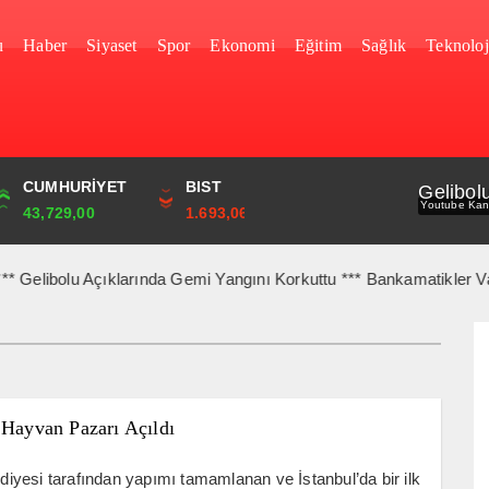
u
Haber
Siyaset
Spor
Ekonomi
Eğitim
Sağlık
Teknoloj
YEN
CUMHURİYET
FRANK
BIST
Gelibol
Youtube Kan
0,0000
43,729,00
58,8054
1.693,06
elibolu Açıklarında Gemi Yangını Korkuttu *** Bankamatikler Vatand
 Hayvan Pazarı Açıldı
lediyesi tarafından yapımı tamamlanan ve İstanbul’da bir ilk