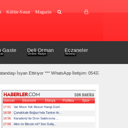
i
Kültür-Sanat
Magazin
u Gaste
Deli Orman
Eczaneler
alı
Online Radyo
Nöbetçi
aşı İsyan Ettiriyor *** WhatsApp İletişim: 05437951277