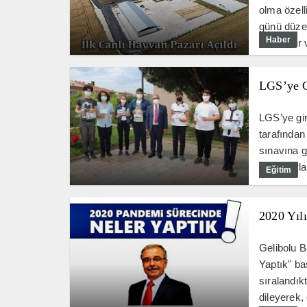
olma özel
günü düzen
Haber
destekler 
LGS’ye G
LGS’ye gi
tarafından
sınavına g
katılımıyl
Eğitim
2020 Yıl
Gelibolu B
Yaptık" ba
sıralandık
dileyerek,