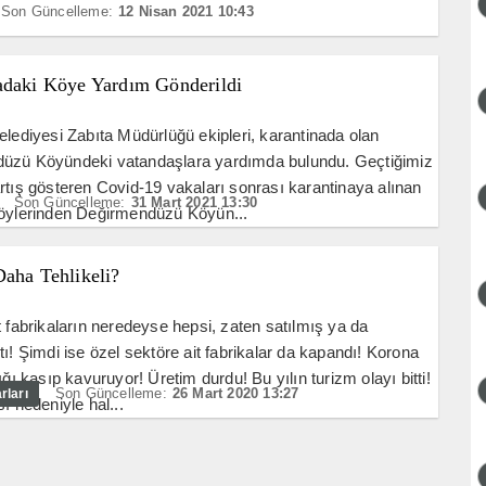
Son Güncelleme:
12 Nisan 2021 10:43
adaki Köye Yardım Gönderildi
elediyesi Zabıta Müdürlüğü ekipleri, karantinada olan
üzü Köyündeki vatandaşlara yardımda bulundu. Geçtiğimiz
rtış gösteren Covid-19 vakaları sonrası karantinaya alınan
Son Güncelleme:
31 Mart 2021 13:30
köylerinden Değirmendüzü Köyün...
Daha Tehlikeli?
t fabrikaların neredeyse hepsi, zaten satılmış ya da
tı! Şimdi ise özel sektöre ait fabrikalar da kapandı! Korona
ığı kasıp kavuruyor! Üretim durdu! Bu yılın turizm olayı bitti!
Son Güncelleme:
26 Mart 2020 13:27
rları
ı nedeniyle hal...