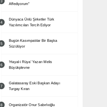
3
Affediyorum”
Dünyaca Ünlü Şirketler Türk
4
Yazılımcıları Tercih Ediyor
Bugün Kasımpatılar Bir Başka
5
Süzülüyor
‘Hayal-i Rüya’ Yazarı Melis
6
Büyükplevne
Galatasaray Eski Başkan Adayı
7
Turgay Kıran
Organizatör Onur Sabırlıoğlu
8