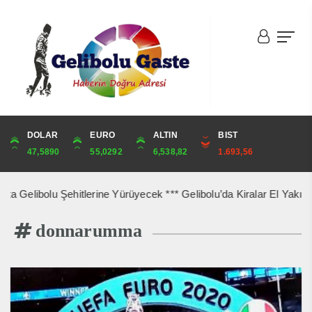
DOLAR
ONS
EURO
ALTIN
ALTIN
ÇEYREK
BIST
CUMHURİYET
47,5890
4,272,88
55,0292
6,538,82
6,538,82
10,690,96
1.693,56
43,869,00
Gelibolu Şehitlerine Yürüyecek *** Gelibolu’da Kiralar El Yakıyor 
donnarumma