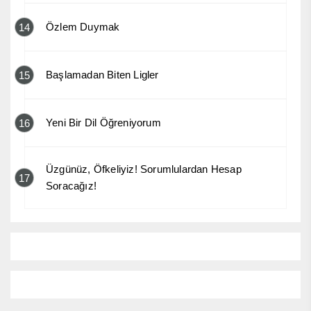
Özlem Duymak
14
Başlamadan Biten Ligler
15
Yeni Bir Dil Öğreniyorum
16
Üzgünüz, Öfkeliyiz! Sorumlulardan Hesap
17
Soracağız!