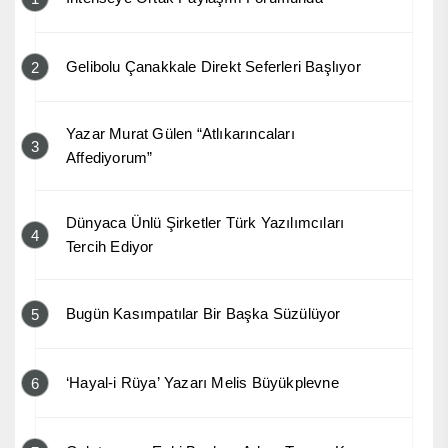
Gelibolu Çanakkale Direkt Seferleri Başlıyor
2
Yazar Murat Gülen “Atlıkarıncaları
3
Affediyorum”
Dünyaca Ünlü Şirketler Türk Yazılımcıları
4
Tercih Ediyor
Bugün Kasımpatılar Bir Başka Süzülüyor
5
‘Hayal-i Rüya’ Yazarı Melis Büyükplevne
6