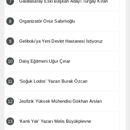
Galatasaray Eski Başkan Adayı Turgay Kıran
7
Organizatör Onur Sabırlıoğlu
8
Gelibolu’ya Yeni Devlet Hastanesi İstiyoruz
9
Dalış Eğitmeni Uğur Çınar
10
‘Soğuk Lodos’ Yazarı Burak Özcan
11
Jeofizik Yüksek Mühendisi Gökhan Arslan
12
‘Kanlı Yalı’ Yazarı Melis Büyükplevne
13