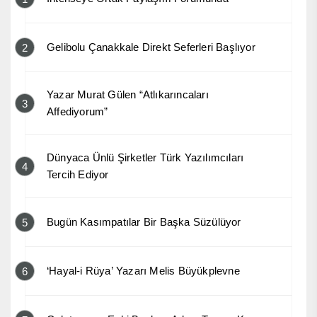
Gelibolu Çanakkale Direkt Seferleri Başlıyor
2
Yazar Murat Gülen “Atlıkarıncaları
3
Affediyorum”
Dünyaca Ünlü Şirketler Türk Yazılımcıları
4
Tercih Ediyor
Bugün Kasımpatılar Bir Başka Süzülüyor
5
‘Hayal-i Rüya’ Yazarı Melis Büyükplevne
6