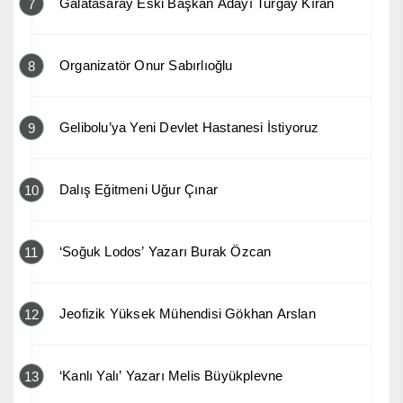
Galatasaray Eski Başkan Adayı Turgay Kıran
7
Organizatör Onur Sabırlıoğlu
8
Gelibolu’ya Yeni Devlet Hastanesi İstiyoruz
9
Dalış Eğitmeni Uğur Çınar
10
‘Soğuk Lodos’ Yazarı Burak Özcan
11
Jeofizik Yüksek Mühendisi Gökhan Arslan
12
‘Kanlı Yalı’ Yazarı Melis Büyükplevne
13