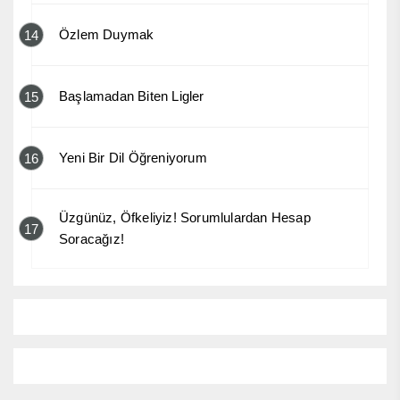
Özlem Duymak
14
Başlamadan Biten Ligler
15
Yeni Bir Dil Öğreniyorum
16
Üzgünüz, Öfkeliyiz! Sorumlulardan Hesap
17
Soracağız!