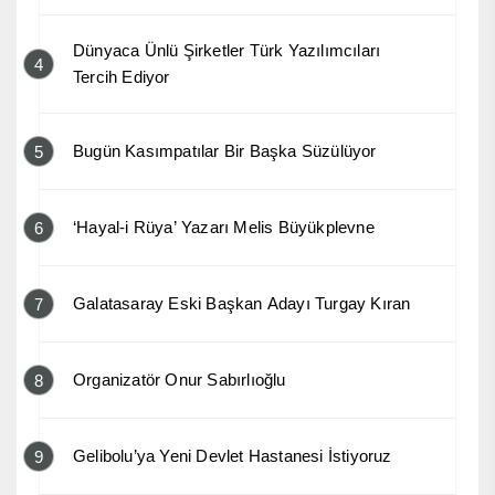
Dünyaca Ünlü Şirketler Türk Yazılımcıları
4
Tercih Ediyor
Bugün Kasımpatılar Bir Başka Süzülüyor
5
‘Hayal-i Rüya’ Yazarı Melis Büyükplevne
6
Galatasaray Eski Başkan Adayı Turgay Kıran
7
Organizatör Onur Sabırlıoğlu
8
Gelibolu’ya Yeni Devlet Hastanesi İstiyoruz
9