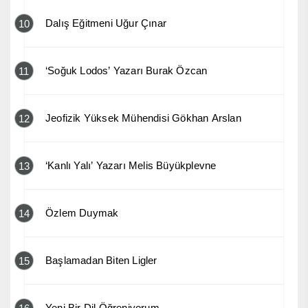
Dalış Eğitmeni Uğur Çınar
10
‘Soğuk Lodos’ Yazarı Burak Özcan
11
Jeofizik Yüksek Mühendisi Gökhan Arslan
12
‘Kanlı Yalı’ Yazarı Melis Büyükplevne
13
Özlem Duymak
14
Başlamadan Biten Ligler
15
Yeni Bir Dil Öğreniyorum