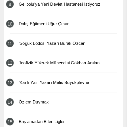
Gelibolu’ya Yeni Devlet Hastanesi İstiyoruz
9
Dalış Eğitmeni Uğur Çınar
10
‘Soğuk Lodos’ Yazarı Burak Özcan
11
Jeofizik Yüksek Mühendisi Gökhan Arslan
12
‘Kanlı Yalı’ Yazarı Melis Büyükplevne
13
Özlem Duymak
14
Başlamadan Biten Ligler
15