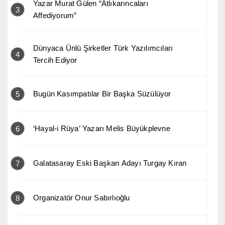
Yazar Murat Gülen “Atlıkarıncaları
3
Affediyorum”
Dünyaca Ünlü Şirketler Türk Yazılımcıları
4
Tercih Ediyor
Bugün Kasımpatılar Bir Başka Süzülüyor
5
‘Hayal-i Rüya’ Yazarı Melis Büyükplevne
6
Galatasaray Eski Başkan Adayı Turgay Kıran
7
Organizatör Onur Sabırlıoğlu
8