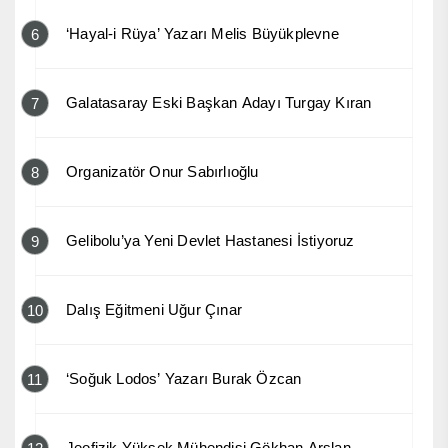
‘Hayal-i Rüya’ Yazarı Melis Büyükplevne
6
Galatasaray Eski Başkan Adayı Turgay Kıran
7
Organizatör Onur Sabırlıoğlu
8
Gelibolu’ya Yeni Devlet Hastanesi İstiyoruz
9
Dalış Eğitmeni Uğur Çınar
10
‘Soğuk Lodos’ Yazarı Burak Özcan
11
Jeofizik Yüksek Mühendisi Gökhan Arslan