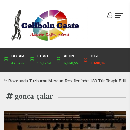
DOLAR
ONS
EURO
ALTIN
ALTIN
ÇEYREK
BIST
CUMHURİYET
47,6787
4,341,81
55,1254
6,660,55
6,660,55
10,889,99
1.690,16
44,750,00
 Bozcaada Tuzburnu Mercan Resifleri’nde 180 Tür Tespit Edildi *** 
gonca çakır