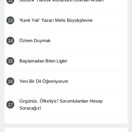
12
‘Kanlı Yalı’ Yazarı Melis Büyükplevne
13
Özlem Duymak
14
Başlamadan Biten Ligler
15
Yeni Bir Dil Öğreniyorum
16
Üzgünüz, Öfkeliyiz! Sorumlulardan Hesap
17
Soracağız!