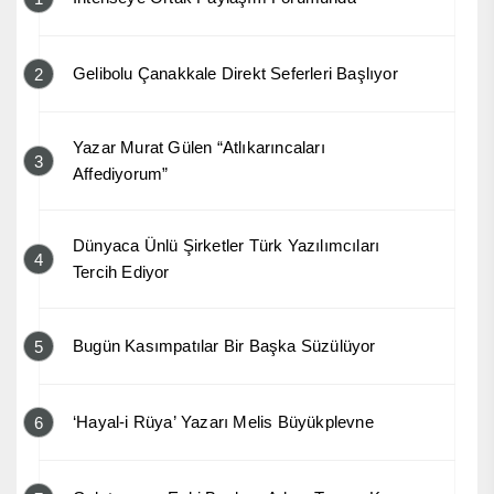
Gelibolu Çanakkale Direkt Seferleri Başlıyor
2
Yazar Murat Gülen “Atlıkarıncaları
3
Affediyorum”
Dünyaca Ünlü Şirketler Türk Yazılımcıları
4
Tercih Ediyor
Bugün Kasımpatılar Bir Başka Süzülüyor
5
‘Hayal-i Rüya’ Yazarı Melis Büyükplevne
6