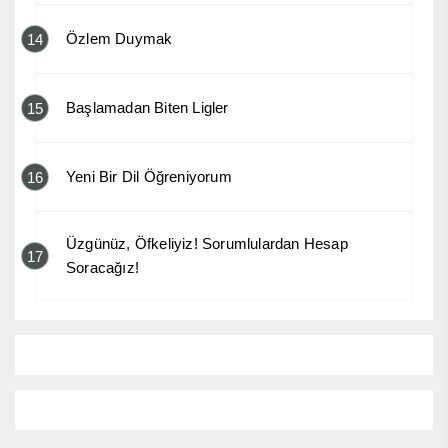
Özlem Duymak
14
Başlamadan Biten Ligler
15
Yeni Bir Dil Öğreniyorum
16
Üzgünüz, Öfkeliyiz! Sorumlulardan Hesap
17
Soracağız!