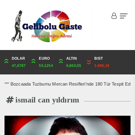
DOLAR
ONS
EURO
ALTIN
ALTIN
ÇEYREK
BIST
CUMHURİYET
47,6787
4,341,81
55,1254
6,660,55
6,660,55
10,889,99
1.690,16
44,750,00
* Bozcaada Tuzburnu Mercan Resifleri’nde 180 Tür Tespit Edildi ***
ismail can yıldırım