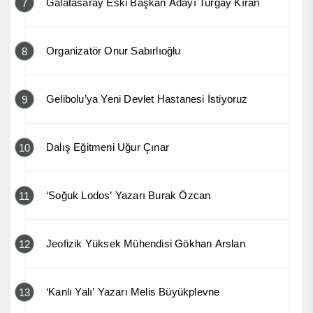
Galatasaray Eski Başkan Adayı Turgay Kıran
7
Organizatör Onur Sabırlıoğlu
8
Gelibolu’ya Yeni Devlet Hastanesi İstiyoruz
9
Dalış Eğitmeni Uğur Çınar
10
‘Soğuk Lodos’ Yazarı Burak Özcan
11
Jeofizik Yüksek Mühendisi Gökhan Arslan
12
‘Kanlı Yalı’ Yazarı Melis Büyükplevne
13