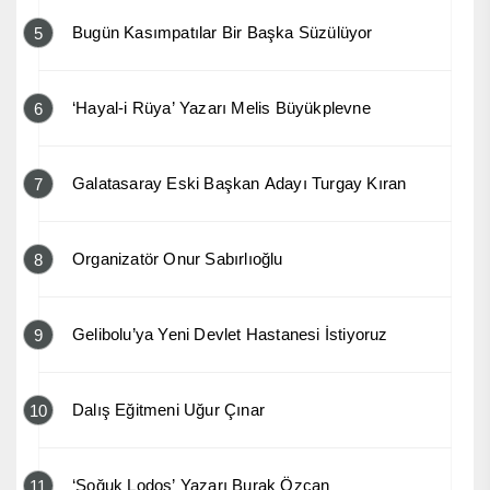
Bugün Kasımpatılar Bir Başka Süzülüyor
5
‘Hayal-i Rüya’ Yazarı Melis Büyükplevne
6
Galatasaray Eski Başkan Adayı Turgay Kıran
7
Organizatör Onur Sabırlıoğlu
8
Gelibolu’ya Yeni Devlet Hastanesi İstiyoruz
9
Dalış Eğitmeni Uğur Çınar
10
‘Soğuk Lodos’ Yazarı Burak Özcan
11