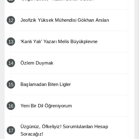
Jeofizik Yüksek Mühendisi Gökhan Arslan
12
‘Kanlı Yalı’ Yazarı Melis Büyükplevne
13
Özlem Duymak
14
Başlamadan Biten Ligler
15
Yeni Bir Dil Öğreniyorum
16
Üzgünüz, Öfkeliyiz! Sorumlulardan Hesap
17
Soracağız!