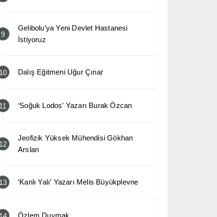
Gelibolu’ya Yeni Devlet Hastanesi
9
İstiyoruz
Dalış Eğitmeni Uğur Çınar
10
‘Soğuk Lodos’ Yazarı Burak Özcan
11
Jeofizik Yüksek Mühendisi Gökhan
12
Arslan
‘Kanlı Yalı’ Yazarı Melis Büyükplevne
13
Özlem Duymak
14