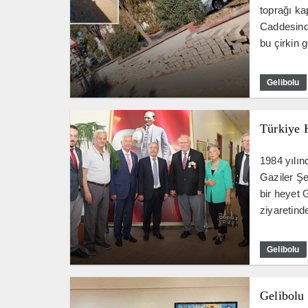
toprağı ka
Caddesind
bu çirkin 
Gelibolu
Türkiye 
1984 yılın
Gaziler Şe
bir heyet 
ziyaretind
Gelibolu
Gelibolu