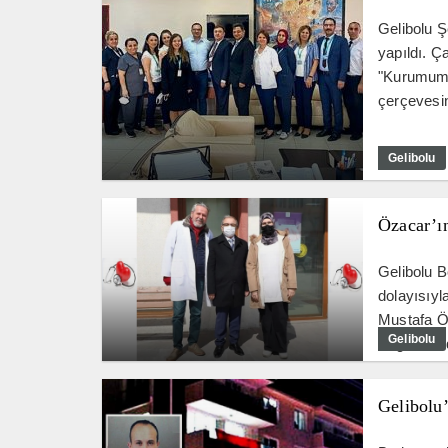
Gelibolu Ş
yapıldı. Ç
"Kurumumuz
çerçevesin
Gelibolu
Özacar’ı
Gelibolu 
dolayısıyl
Mustafa Ö
Gelibolu
Sağlık Mü
Gelibolu