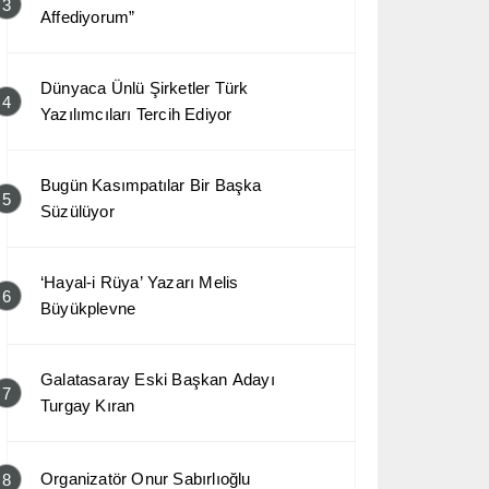
3
Affediyorum”
Dünyaca Ünlü Şirketler Türk
4
Yazılımcıları Tercih Ediyor
Bugün Kasımpatılar Bir Başka
5
Süzülüyor
‘Hayal-i Rüya’ Yazarı Melis
6
Büyükplevne
Galatasaray Eski Başkan Adayı
7
Turgay Kıran
Organizatör Onur Sabırlıoğlu
8