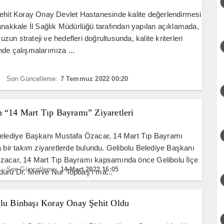
ehit Koray Onay Devlet Hastanesinde kalite değerlendirmesi
anakkale İl Sağlık Müdürlüğü tarafından yapılan açıklamada,
un strateji ve hedefleri doğrultusunda, kalite kriterleri
de çalışmalarımıza ...
Son Güncelleme:
7 Temmuz 2022 00:20
n “14 Mart Tıp Bayramı” Ziyaretleri
Belediye Başkanı Mustafa Özacar, 14 Mart Tıp Bayramı
a bir takım ziyaretlerde bulundu. Gelibolu Belediye Başkanı
zacar, 14 Mart Tıp Bayramı kapsamında önce Gelibolu İlçe
Son Güncelleme:
14 Mart 2022 16:05
dürü Dr. Merve Nur Topbaş'ı ma...
’lu Binbaşı Koray Onay Şehit Oldu