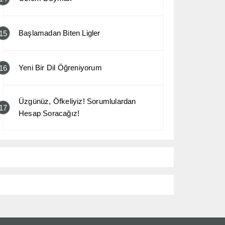
Başlamadan Biten Ligler
15
Yeni Bir Dil Öğreniyorum
16
Üzgünüz, Öfkeliyiz! Sorumlulardan
17
Hesap Soracağız!