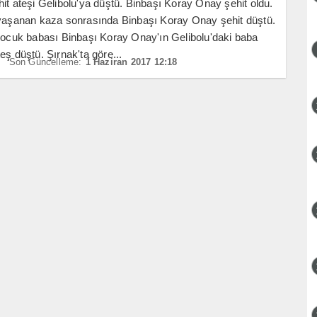
it ateşi Gelibolu'ya düştü. Binbaşı Koray Onay şehit oldu.
 yaşanan kaza sonrasında Binbaşı Koray Onay şehit düştü.
çocuk babası Binbaşı Koray Onay'ın Gelibolu'daki baba
eş düştü. Şırnak'ta göre...
Son Güncelleme:
1 Haziran 2017 12:18