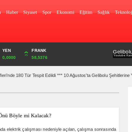
u
Haber
Siyaset
Spor
Ekonomi
Eğitim
Sağlık
Teknoloj
YEN
CUMHURİYET
FRANK
BIST
Gelibol
Youtube Kan
0,0000
43,869,00
58,5376
1.690,69
80 Tür Tespit Edildi *** 10 Ağustos’ta Gelibolu Şehitlerine Yürüye
Önü Böyle mi Kalacak?
da elektrik çalışması nedeniyle açılan, çalışma sonrasında