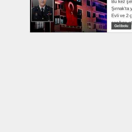
Bu kez şeh
Şırnak'ta
Evli ve 2 
ocağına at
Gelibolu