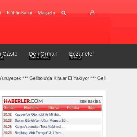
i
Kültür-Sanat
Magazin
u Gaste
Deli Orman
Eczaneler
alı
Online Radyo
Nöbetçi
cek *** Gelibolu’da Kiralar El Yakıyor *** Gelibolu Açıklarında Ge