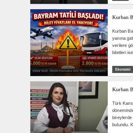
Kurban B
Kurban Bay
yanına gid
verilere g
biletleri i
Ekonomi
Kurban B
Türk Kanse
döneminde 
bireylerde
bulundu. Kı