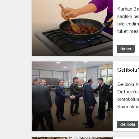
Kurban Bay
sağlıklı b
bilgilendi
tüketilmesi
Haber
Gelibolu
Gelibolu 
Orduevi’n
protokolün
Kaymakamı
Gelibolu