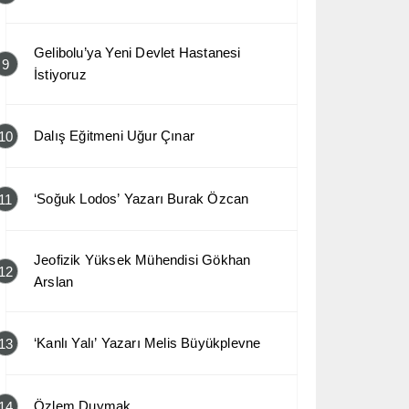
Gelibolu’ya Yeni Devlet Hastanesi
9
İstiyoruz
Dalış Eğitmeni Uğur Çınar
10
‘Soğuk Lodos’ Yazarı Burak Özcan
11
Jeofizik Yüksek Mühendisi Gökhan
12
Arslan
‘Kanlı Yalı’ Yazarı Melis Büyükplevne
13
Özlem Duymak
14