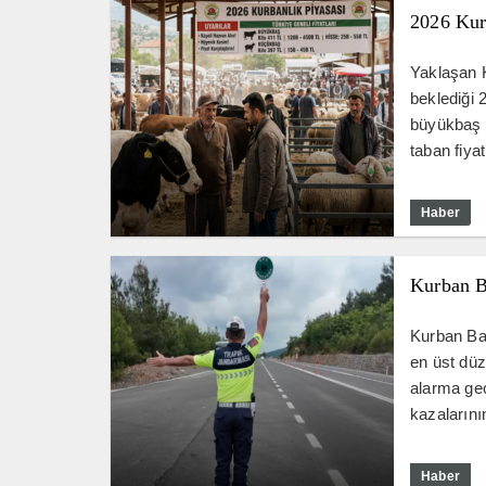
2026 Kurb
Yaklaşan 
beklediği 2
büyükbaş 
taban fiyat
Haber
Kurban B
Kurban Bay
en üst dü
alarma geç
kazalarını
Haber