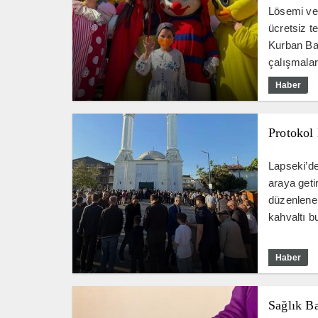
Lösemi ve 
ücretsiz t
Kurban Ba
çalışmaları
Haber
Protokol
Lapseki’de
araya get
düzenlene
kahvaltı bu
Haber
Sağlık B