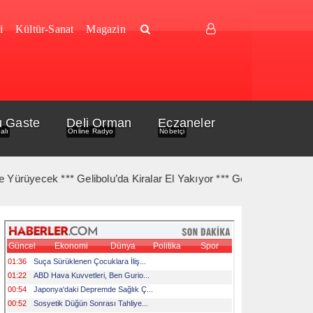
i
Kültür-Sanat
Magazin
u Gaste
Deli Orman
Eczaneler
alı
Online Radyo
Nöbetçi
k *** Gelibolu’da Kiralar El Yakıyor *** Gelibolu Açıklarında Gemi