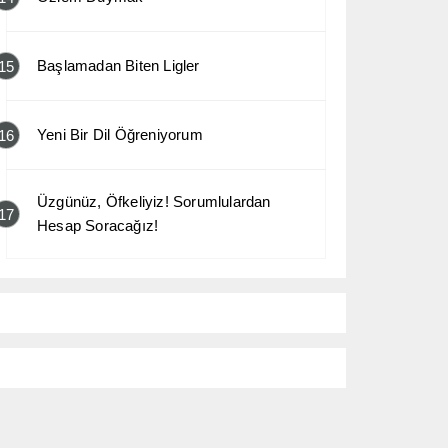
Başlamadan Biten Ligler
15
Yeni Bir Dil Öğreniyorum
16
Üzgünüz, Öfkeliyiz! Sorumlulardan
17
Hesap Soracağız!