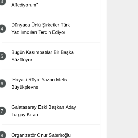
3
Affediyorum”
Dünyaca Ünlü Şirketler Türk
4
Yazılımcıları Tercih Ediyor
Bugün Kasımpatılar Bir Başka
5
Süzülüyor
‘Hayal-i Rüya’ Yazarı Melis
6
Büyükplevne
Galatasaray Eski Başkan Adayı
7
Turgay Kıran
Organizatör Onur Sabırlıoğlu
8