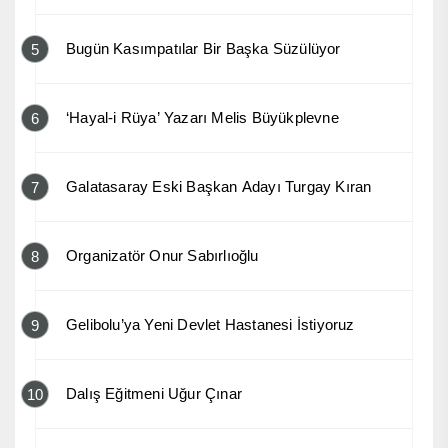
Bugün Kasımpatılar Bir Başka Süzülüyor
5
‘Hayal-i Rüya’ Yazarı Melis Büyükplevne
6
Galatasaray Eski Başkan Adayı Turgay Kıran
7
Organizatör Onur Sabırlıoğlu
8
Gelibolu’ya Yeni Devlet Hastanesi İstiyoruz
9
Dalış Eğitmeni Uğur Çınar
10