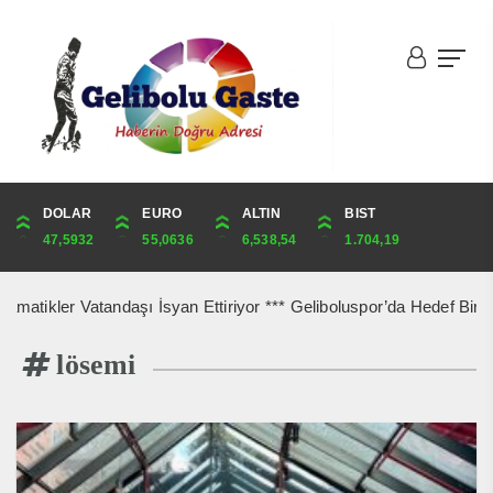
DOLAR
ONS
EURO
ALTIN
ALTIN
ÇEYREK
BIST
CUMHURİYET
47,5932
4,272,62
55,0636
6,538,54
6,538,54
10,690,52
1.704,19
43,872,00
ikler Vatandaşı İsyan Ettiriyor *** Geliboluspor’da Hedef Bir Üst L
lösemi