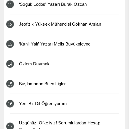
‘Soğuk Lodos’ Yazarı Burak Özcan
11
Jeofizik Yüksek Mühendisi Gökhan Arslan
12
‘Kanlı Yalı’ Yazarı Melis Büyükplevne
13
Özlem Duymak
14
Başlamadan Biten Ligler
15
Yeni Bir Dil Öğreniyorum
16
Üzgünüz, Öfkeliyiz! Sorumlulardan Hesap
17