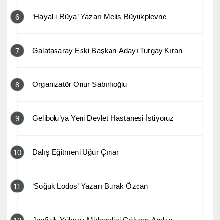
‘Hayal-i Rüya’ Yazarı Melis Büyükplevne
6
Galatasaray Eski Başkan Adayı Turgay Kıran
7
Organizatör Onur Sabırlıoğlu
8
Gelibolu’ya Yeni Devlet Hastanesi İstiyoruz
9
Dalış Eğitmeni Uğur Çınar
10
‘Soğuk Lodos’ Yazarı Burak Özcan
11
Jeofizik Yüksek Mühendisi Gökhan Arslan