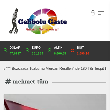
DOLAR
ONS
EURO
ALTIN
ALTIN
ÇEYREK
BIST
CUMHURİYET
47,6787
4,341,81
55,1254
6,660,55
6,660,55
10,889,99
1.690,16
44,750,00
*** Bozcaada Tuzburnu Mercan Resifleri’nde 180 Tür Tespit Edildi *
mehmet tüm