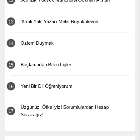
12
‘Kanlı Yalı’ Yazarı Melis Büyükplevne
13
Özlem Duymak
14
Başlamadan Biten Ligler
15
Yeni Bir Dil Öğreniyorum
16
Üzgünüz, Öfkeliyiz! Sorumlulardan Hesap
17
Soracağız!