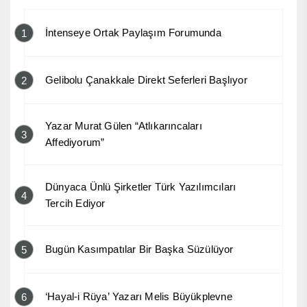
İntenseye Ortak Paylaşım Forumunda
1
Gelibolu Çanakkale Direkt Seferleri Başlıyor
2
Yazar Murat Gülen “Atlıkarıncaları
3
Affediyorum”
Dünyaca Ünlü Şirketler Türk Yazılımcıları
4
Tercih Ediyor
Bugün Kasımpatılar Bir Başka Süzülüyor
5
‘Hayal-i Rüya’ Yazarı Melis Büyükplevne
6