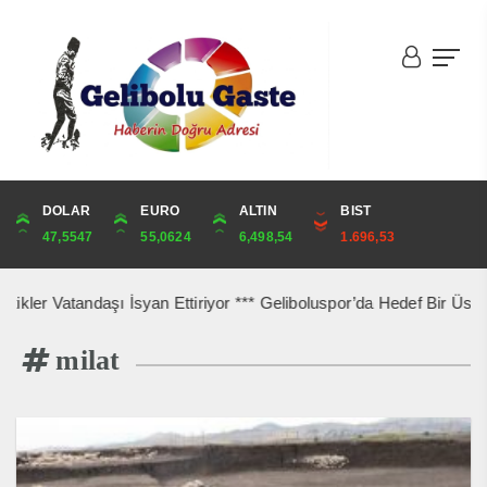
DOLAR
ONS
EURO
ALTIN
ALTIN
ÇEYREK
BIST
CUMHURİYET
47,5547
4,248,37
55,0624
6,498,54
6,498,54
10,625,11
1.696,53
42,969,00
r Vatandaşı İsyan Ettiriyor *** Geliboluspor’da Hedef Bir Üst Lig *
milat