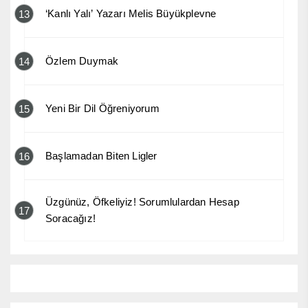
‘Kanlı Yalı’ Yazarı Melis Büyükplevne
13
Özlem Duymak
14
Yeni Bir Dil Öğreniyorum
15
Başlamadan Biten Ligler
16
Üzgünüz, Öfkeliyiz! Sorumlulardan Hesap
17
Soracağız!