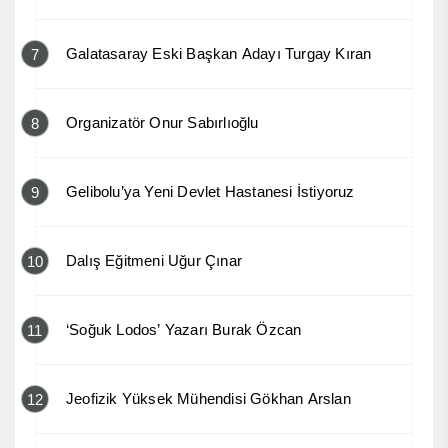
Galatasaray Eski Başkan Adayı Turgay Kıran
7
Organizatör Onur Sabırlıoğlu
8
Gelibolu’ya Yeni Devlet Hastanesi İstiyoruz
9
Dalış Eğitmeni Uğur Çınar
10
‘Soğuk Lodos’ Yazarı Burak Özcan
11
Jeofizik Yüksek Mühendisi Gökhan Arslan
12