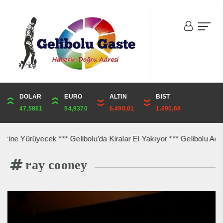
DOLAR
ONS
EURO
ALTIN
ALTIN
ÇEYREK
BIST
CUMHURİYET
47,5861
4,241,13
54,9370
6,490,01
6,490,01
10,611,16
1.690,69
43,869,00
ürüyecek *** Gelibolu’da Kiralar El Yakıyor *** Gelibolu Açıkların
ray cooney