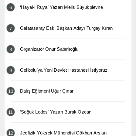
‘Hayal-i Rüya’ Yazarı Melis Büyükplevne
6
Galatasaray Eski Başkan Adayı Turgay Kıran
7
Organizatör Onur Sabırlıoğlu
8
Gelibolu’ya Yeni Devlet Hastanesi İstiyoruz
9
Dalış Eğitmeni Uğur Çınar
10
‘Soğuk Lodos’ Yazarı Burak Özcan
11
Jeofizik Yüksek Mühendisi Gökhan Arslan
12