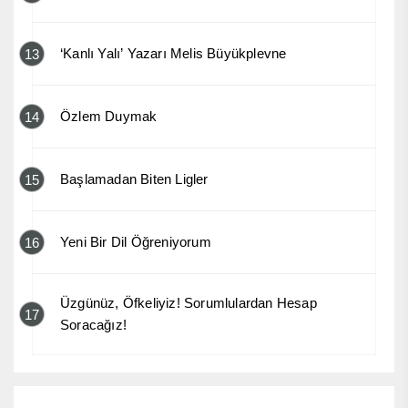
‘Kanlı Yalı’ Yazarı Melis Büyükplevne
13
Özlem Duymak
14
Başlamadan Biten Ligler
15
Yeni Bir Dil Öğreniyorum
16
Üzgünüz, Öfkeliyiz! Sorumlulardan Hesap
17
Soracağız!