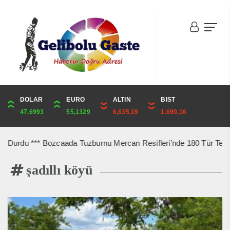
DOLAR
ONS
EURO
ALTIN
ALTIN
ÇEYREK
BIST
CUMHURİYET
47,6993
4,324,79
55,1329
6,635,19
6,635,19
10,848,53
1.690,16
44,750,00
urdu *** Bozcaada Tuzburnu Mercan Resifleri’nde 180 Tür Tespit Edi
şadıllı köyü