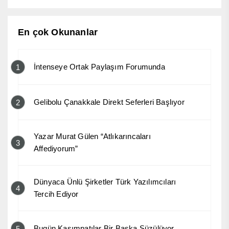
En çok Okunanlar
İntenseye Ortak Paylaşım Forumunda
1
Gelibolu Çanakkale Direkt Seferleri Başlıyor
2
Yazar Murat Gülen “Atlıkarıncaları
3
Affediyorum”
Dünyaca Ünlü Şirketler Türk Yazılımcıları
4
Tercih Ediyor
Bugün Kasımpatılar Bir Başka Süzülüyor
5