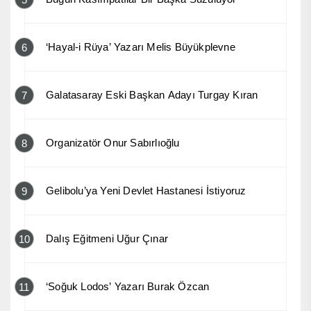
‘Hayal-i Rüya’ Yazarı Melis Büyükplevne
6
Galatasaray Eski Başkan Adayı Turgay Kıran
7
Organizatör Onur Sabırlıoğlu
8
Gelibolu’ya Yeni Devlet Hastanesi İstiyoruz
9
Dalış Eğitmeni Uğur Çınar
10
‘Soğuk Lodos’ Yazarı Burak Özcan
11