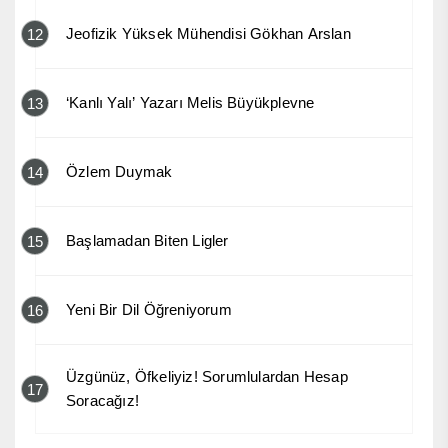
Jeofizik Yüksek Mühendisi Gökhan Arslan
12
‘Kanlı Yalı’ Yazarı Melis Büyükplevne
13
Özlem Duymak
14
Başlamadan Biten Ligler
15
Yeni Bir Dil Öğreniyorum
16
Üzgünüz, Öfkeliyiz! Sorumlulardan Hesap
17
Soracağız!