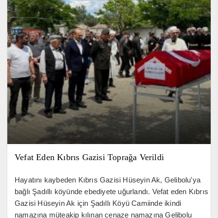
Vefat Eden Kıbrıs Gazisi Toprağa Verildi
Hayatını kaybeden Kıbrıs Gazisi Hüseyin Ak, Gelibolu'ya
bağlı Şadıllı köyünde ebediyete uğurlandı. Vefat eden Kıbrıs
Gazisi Hüseyin Ak için Şadıllı Köyü Camiinde ikindi
namazına müteakip kılınan cenaze namazına Gelibolu