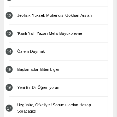
Jeofizik Yüksek Mühendisi Gökhan Arslan
12
‘Kanlı Yalı’ Yazarı Melis Büyükplevne
13
Özlem Duymak
14
Başlamadan Biten Ligler
15
Yeni Bir Dil Öğreniyorum
16
Üzgünüz, Öfkeliyiz! Sorumlulardan Hesap
17
Soracağız!