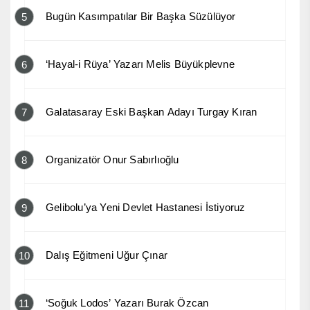
Bugün Kasımpatılar Bir Başka Süzülüyor
5
‘Hayal-i Rüya’ Yazarı Melis Büyükplevne
6
Galatasaray Eski Başkan Adayı Turgay Kıran
7
Organizatör Onur Sabırlıoğlu
8
Gelibolu’ya Yeni Devlet Hastanesi İstiyoruz
9
Dalış Eğitmeni Uğur Çınar
10
‘Soğuk Lodos’ Yazarı Burak Özcan
11