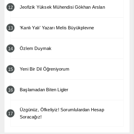
Jeofizik Yüksek Mühendisi Gökhan Arslan
12
‘Kanlı Yalı’ Yazarı Melis Büyükplevne
13
Özlem Duymak
14
Yeni Bir Dil Öğreniyorum
15
Başlamadan Biten Ligler
16
Üzgünüz, Öfkeliyiz! Sorumlulardan Hesap
17
Soracağız!