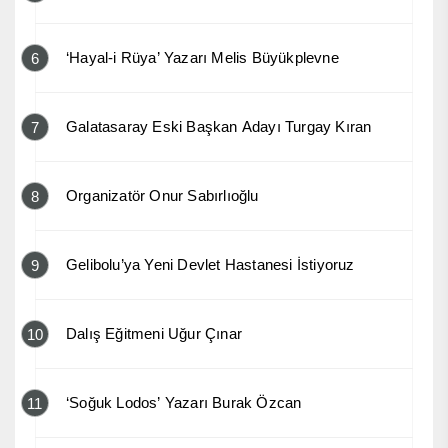
‘Hayal-i Rüya’ Yazarı Melis Büyükplevne
6
Galatasaray Eski Başkan Adayı Turgay Kıran
7
Organizatör Onur Sabırlıoğlu
8
Gelibolu’ya Yeni Devlet Hastanesi İstiyoruz
9
Dalış Eğitmeni Uğur Çınar
10
‘Soğuk Lodos’ Yazarı Burak Özcan
11