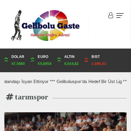
DOLAR
ONS
EURO
ALTIN
ALTIN
ÇEYREK
BIST
CUMHURİYET
47,5860
4,276,98
55,0858
6,544,82
6,544,82
10,700,79
1.696,53
42,969,00
 İsyan Ettiriyor *** Geliboluspor’da Hedef Bir Üst Lig *** Gelibolu
tarımspor