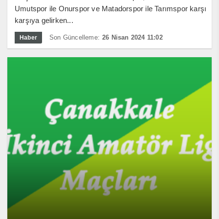
Umutspor ile Onurspor ve Matadorspor ile Tarımspor karşı
karşıya gelirken...
Son Güncelleme:
26 Nisan 2024 11:02
Haber