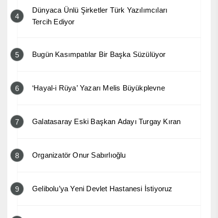
Dünyaca Ünlü Şirketler Türk Yazılımcıları
4
Tercih Ediyor
Bugün Kasımpatılar Bir Başka Süzülüyor
5
‘Hayal-i Rüya’ Yazarı Melis Büyükplevne
6
Galatasaray Eski Başkan Adayı Turgay Kıran
7
Organizatör Onur Sabırlıoğlu
8
Gelibolu’ya Yeni Devlet Hastanesi İstiyoruz
9