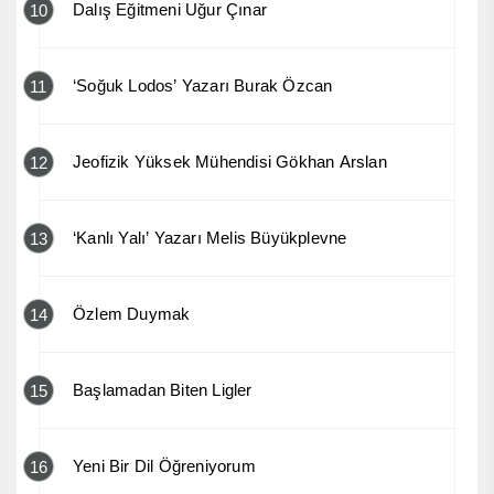
Dalış Eğitmeni Uğur Çınar
10
‘Soğuk Lodos’ Yazarı Burak Özcan
11
Jeofizik Yüksek Mühendisi Gökhan Arslan
12
‘Kanlı Yalı’ Yazarı Melis Büyükplevne
13
Özlem Duymak
14
Başlamadan Biten Ligler
15
Yeni Bir Dil Öğreniyorum
16