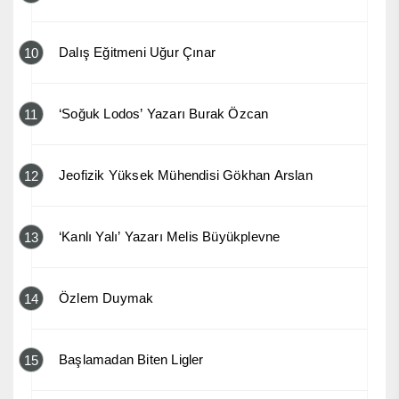
Dalış Eğitmeni Uğur Çınar
10
‘Soğuk Lodos’ Yazarı Burak Özcan
11
Jeofizik Yüksek Mühendisi Gökhan Arslan
12
‘Kanlı Yalı’ Yazarı Melis Büyükplevne
13
Özlem Duymak
14
Başlamadan Biten Ligler
15