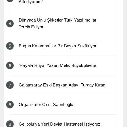
Affediyorum”
Dünyaca Ünlü Şirketler Türk Yazılımcıları
4
Tercih Ediyor
Bugün Kasımpatılar Bir Başka Süzülüyor
5
‘Hayal-i Rüya’ Yazarı Melis Büyükplevne
6
Galatasaray Eski Başkan Adayı Turgay Kıran
7
Organizatör Onur Sabırlıoğlu
8
Gelibolu’ya Yeni Devlet Hastanesi İstiyoruz
9