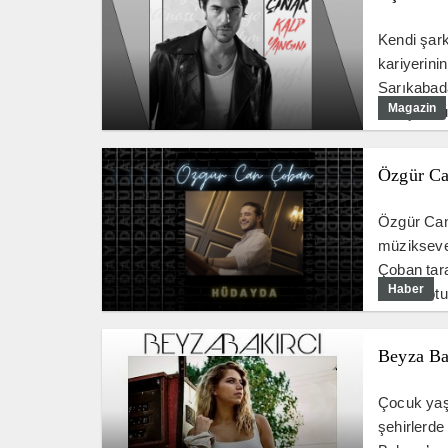
Kendi şar
kariyerinin
Sarıkabada
Magazin
buluşturdu
Özgür Ca
Özgür Can
müzikseve
Çoban tar
Haber
Özcan otur
Beyza Ba
Çocuk yaşl
şehirlerd