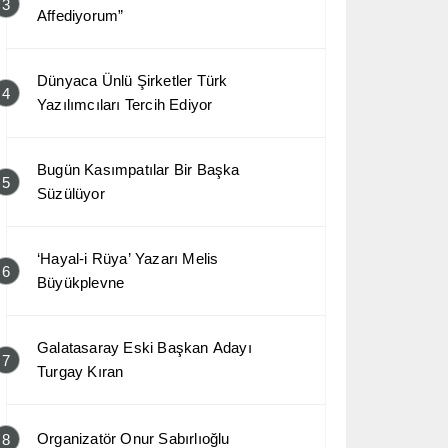
3
Affediyorum”
Dünyaca Ünlü Şirketler Türk
4
Yazılımcıları Tercih Ediyor
Bugün Kasımpatılar Bir Başka
5
Süzülüyor
‘Hayal-i Rüya’ Yazarı Melis
6
Büyükplevne
Galatasaray Eski Başkan Adayı
7
Turgay Kıran
Organizatör Onur Sabırlıoğlu
8