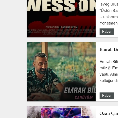
İsveç Ulus
"Üstün Baş
Uluslarara
Yönetmen F
Haber
Emrah Bi
Emrah Bili
müziği Emr
yaptı. Alm
koltuğunda 
Haber
Ozan Çın