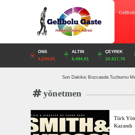
Gelibol
DOLAR
ONS
EURO
ALTIN
STERLİN
ÇEYREK
47,6938
4,234,01
54,9117
6,494,01
64,1760
10,617,70
Son Dakika: Bozcaada Tuzburnu Mercan Resifl
yönetmen
Türk Yön
Kazandı