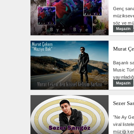
Genç sanat
müziksever
söz ve müz
Magazin
Özen yönet
Murat Çe
Başarılı 
Music Tür
yayınladığ
Magazin
"Maziye Ba
Sezer Sar
"Ne Ay Gec
viral list
müziği ken