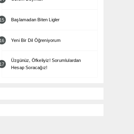
Başlamadan Biten Ligler
15
Yeni Bir Dil Öğreniyorum
16
Üzgünüz, Öfkeliyiz! Sorumlulardan
17
Hesap Soracağız!