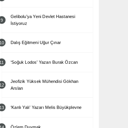
Gelibolu’ya Yeni Devlet Hastanesi
9
İstiyoruz
Dalış Eğitmeni Uğur Çınar
10
‘Soğuk Lodos’ Yazarı Burak Özcan
11
Jeofizik Yüksek Mühendisi Gökhan
12
Arslan
‘Kanlı Yalı’ Yazarı Melis Büyükplevne
13
Özlem Duymak
14