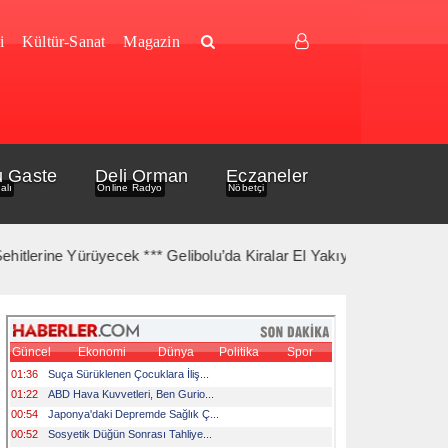
i
Kültür-Sanat
Magazin
u Gaste
Deli Orman
Eczaneler
alı
Online Radyo
Nöbetçi
ne Yürüyecek *** Gelibolu’da Kiralar El Yakıyor *** Gelibolu Açıkl