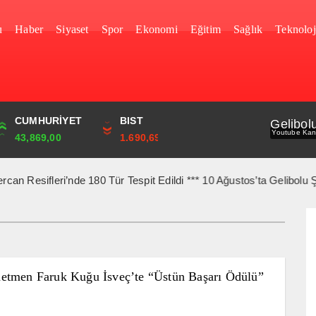
u
Haber
Siyaset
Spor
Ekonomi
Eğitim
Sağlık
Teknoloj
YEN
CUMHURİYET
FRANK
BIST
Gelibol
Youtube Kan
0,0000
43,869,00
58,6640
1.690,69
eri’nde 180 Tür Tespit Edildi *** 10 Ağustos’ta Gelibolu Şehitleri
etmen Faruk Kuğu İsveç’te “Üstün Başarı Ödülü”