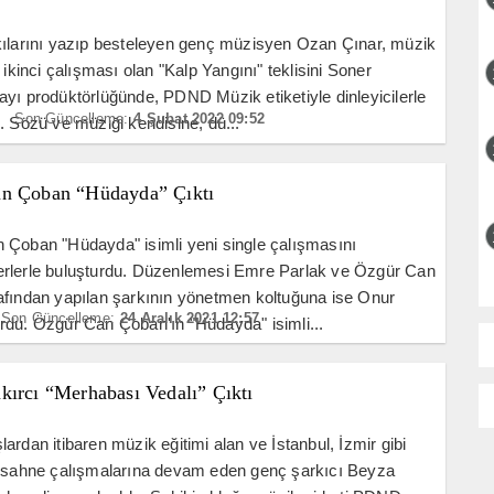
kılarını yazıp besteleyen genç müzisyen Ozan Çınar, müzik
 ikinci çalışması olan "Kalp Yangını" teklisini Soner
yı prodüktörlüğünde, PDND Müzik etiketiyle dinleyicilerle
Son Güncelleme:
4 Şubat 2022 09:52
. Sözü ve müziği kendisine, dü...
n Çoban “Hüdayda” Çıktı
 Çoban "Hüdayda" isimli yeni single çalışmasını
rlerle buluşturdu. Düzenlemesi Emre Parlak ve Özgür Can
afından yapılan şarkının yönetmen koltuğuna ise Onur
Son Güncelleme:
24 Aralık 2021 12:57
du. Özgür Can Çoban'ın "Hüdayda" isimli...
kırcı “Merhabası Vedalı” Çıktı
ardan itibaren müzik eğitimi alan ve İstanbul, İzmir gibi
e sahne çalışmalarına devam eden genç şarkıcı Beyza