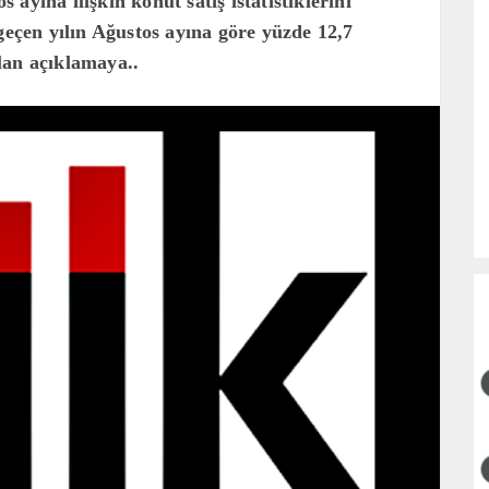
ayına ilişkin konut satış istatistiklerini
geçen yılın Ağustos ayına göre yüzde 12,7
lan açıklamaya..