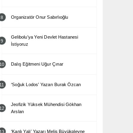
Organizatör Onur Sabırlıoğlu
8
Gelibolu’ya Yeni Devlet Hastanesi
9
İstiyoruz
Dalış Eğitmeni Uğur Çınar
10
‘Soğuk Lodos’ Yazarı Burak Özcan
11
Jeofizik Yüksek Mühendisi Gökhan
12
Arslan
‘Kanlı Yalı’ Yazarı Melis Büyükplevne
13