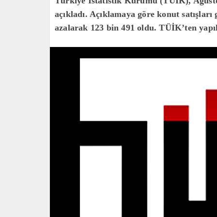
Türkiye İstatistik Kurumu (TÜİK), Ağustos 
açıkladı. Açıklamaya göre konut satışları 
azalarak 123 bin 491 oldu. TÜİK’ten yapı