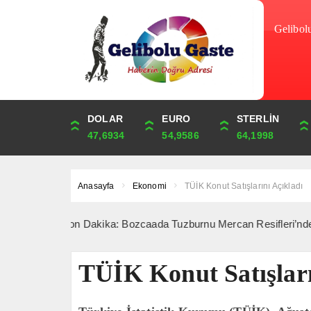
Gelibol
DOLAR
ONS
EURO
ALTIN
STERLİN
ÇEYREK
47,6934
4,262,84
54,9586
6,538,18
64,1998
10,689,92
Anasayfa
Ekonomi
TÜİK Konut Satışlarını Açıkladı
Son Dakika: Bozcaada Tuzburnu Mercan Resifleri’nde 180 Tür 
TÜİK Konut Satışları