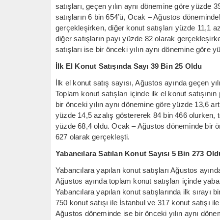
satışları, geçen yılın aynı dönemine göre yüzde 39,
satışların 6 bin 654’ü, Ocak – Ağustos dönemindeki i
gerçekleşirken, diğer konut satışları yüzde 11,1 a
diğer satışların payı yüzde 82 olarak gerçekleşi
satışları ise bir önceki yılın aynı dönemine göre y
İlk El Konut Satışında Sayı 39 Bin 25 Oldu
İlk el konut satış sayısı, Ağustos ayında geçen yı
Toplam konut satışları içinde ilk el konut satışı
bir önceki yılın aynı dönemine göre yüzde 13,6 artış
yüzde 14,5 azalış göstererek 84 bin 466 olurken, to
yüzde 68,4 oldu. Ocak – Ağustos döneminde bir ön
627 olarak gerçekleşti.
Yabancılara Satılan Konut Sayısı 5 Bin 273 Old
Yabancılara yapılan konut satışları Ağustos ayınd
Ağustos ayında toplam konut satışları içinde yaban
Yabancılara yapılan konut satışlarında ilk sırayı bin
750 konut satışı ile İstanbul ve 317 konut satışı il
Ağustos döneminde ise bir önceki yılın aynı döne