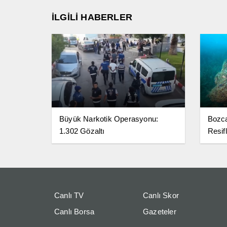
İLGİLİ HABERLER
Büyük Narkotik Operasyonu:
Bozc
1.302 Gözaltı
Resifl
Canlı TV
Canlı Skor
Canlı Borsa
Gazeteler