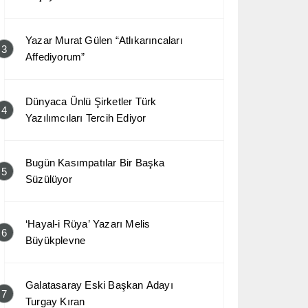
Yazar Murat Gülen “Atlıkarıncaları
3
Affediyorum”
Dünyaca Ünlü Şirketler Türk
4
Yazılımcıları Tercih Ediyor
Bugün Kasımpatılar Bir Başka
5
Süzülüyor
‘Hayal-i Rüya’ Yazarı Melis
6
Büyükplevne
Galatasaray Eski Başkan Adayı
7
Turgay Kıran