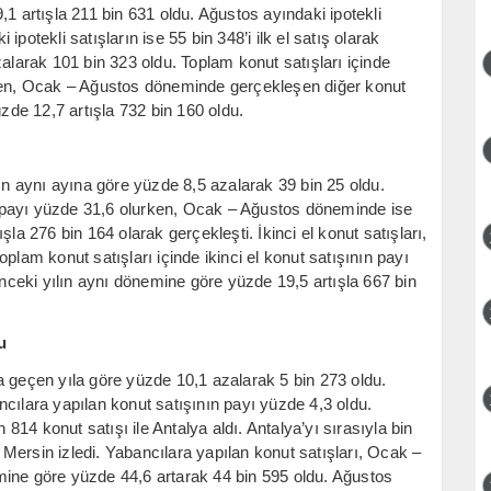
1 artışla 211 bin 631 oldu. Ağustos ayındaki ipotekli
potekli satışların ise 55 bin 348’i ilk el satış olarak
zalarak 101 bin 323 oldu. Toplam konut satışları içinde
rken, Ocak – Ağustos döneminde gerçekleşen diğer konut
üzde 12,7 artışla 732 bin 160 oldu.
lın aynı ayına göre yüzde 8,5 azalarak 39 bin 25 oldu.
nın payı yüzde 31,6 olurken, Ocak – Ağustos döneminde ise
la 276 bin 164 olarak gerçekleşti. İkinci el konut satışları,
plam konut satışları içinde ikinci el konut satışının payı
ceki yılın aynı dönemine göre yüzde 19,5 artışla 667 bin
u
a geçen yıla göre yüzde 10,1 azalarak 5 bin 273 oldu.
cılara yapılan konut satışının payı yüzde 4,3 oldu.
 814 konut satışı ile Antalya aldı. Antalya’yı sırasıyla bin
e Mersin izledi. Yabancılara yapılan konut satışları, Ocak –
mine göre yüzde 44,6 artarak 44 bin 595 oldu. Ağustos