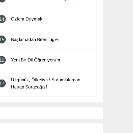
Özlem Duymak
14
Başlamadan Biten Ligler
15
Yeni Bir Dil Öğreniyorum
16
Üzgünüz, Öfkeliyiz! Sorumlulardan
17
Hesap Soracağız!