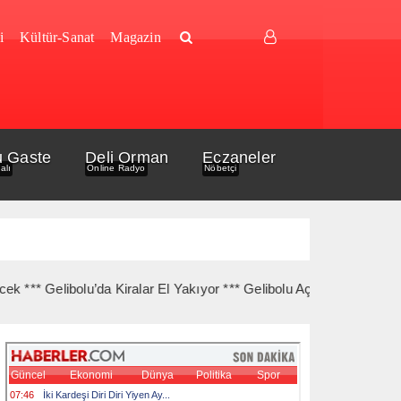
i
Kültür-Sanat
Magazin
u Gaste
Deli Orman
Eczaneler
alı
Online Radyo
Nöbetçi
Gelibolu’da Kiralar El Yakıyor *** Gelibolu Açıklarında Gemi Yangı