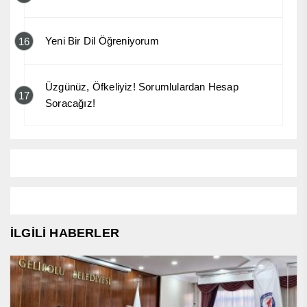
Yeni Bir Dil Öğreniyorum
16
Üzgünüz, Öfkeliyiz! Sorumlulardan Hesap
17
Soracağız!
İLGİLİ HABERLER