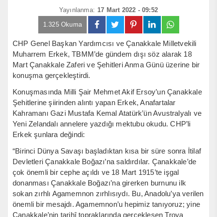
Yayınlanma:
17 Mart 2022 - 09:52
1.325 Okuma
CHP Genel Başkan Yardımcısı ve Çanakkale Milletvekili
Muharrem Erkek, TBMM’de gündem dışı söz alarak 18
Mart Çanakkale Zaferi ve Şehitleri Anma Günü üzerine bir
konuşma gerçekleştirdi.
Konuşmasında Milli Şair Mehmet Akif Ersoy’un Çanakkale
Şehitlerine şiirinden alıntı yapan Erkek, Anafartalar
Kahramanı Gazi Mustafa Kemal Atatürk’ün Avustralyalı ve
Yeni Zelandalı annelere yazdığı mektubu okudu. CHP’li
Erkek şunlara değindi:
“Birinci Dünya Savaşı başladıktan kısa bir süre sonra İtilaf
Devletleri Çanakkale Boğazı’na saldırdılar. Çanakkale’de
çok önemli bir cephe açıldı ve 18 Mart 1915’te işgal
donanması Çanakkale Boğazı’na girerken burnunu ilk
sokan zırhlı Agamemnon zırhlısıydı. Bu, Anadolu’ya verilen
önemli bir mesajdı. Agamemnon’u hepimiz tanıyoruz; yine
Çanakkale’nin tarihî topraklarında gerçekleşen Troya