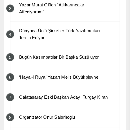
Yazar Murat Gülen “Atlıkarıncaları
3
Affediyorum”
Dünyaca Ünlü Şirketler Türk Yazılımcıları
4
Tercih Ediyor
Bugün Kasımpatılar Bir Başka Süzülüyor
5
‘Hayal-i Rüya’ Yazarı Melis Büyükplevne
6
Galatasaray Eski Başkan Adayı Turgay Kıran
7
Organizatör Onur Sabırlıoğlu
8