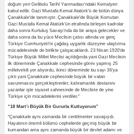
doğum yeri Gelibolu Tarihî Yarımadası’ndaki Kemalyeri
kabul edilir. Gazi Mustafa Kemal Atatürk’ü de bütün dünya
Çanakkale’de tanımıştır. Çanakkale’de Büyük Komutan
Gazi Mustafa Kemal Atatürk’ün etrafında birleşen kadrolar
daha sonra Kurtuluş Savaşı’nda da bir araya gelecekler ve
daha sonra da bu yüce Meclisin çatısı altında ve genç
Türkiye Cumhuriyeti’ni çağdaş uygarlık düzeyine ulaştırma
mücadelesinde de birlikte çalışacaklardı. 23 Nisan 1920’de
Türkiye Büyük Millet Meclisi açıldığında yani Gazi Meclisin
ilk döneminde Çanakkale cephesinde görev yapmış 25
milletvekili yer alıyordu, ikinci döneminde bu sayı 36’ya
çıktı yani Çanakkale cephesinde büyük bir vatan
savunmasını gerçekleştirenler, kahramanlık destanını
yazanlar işte siyaset sahnesinde de Mecliste de yine
Türkiye için mücadelelerini verdiler.”
“18 Mart’ı Büyük Bir Gururla Kutluyorum”
“Çanakkale aynı zamanda bir centilmenler savaşıydı.
Hayatının önemli bölümü cephelerde geçmiş büyük bir
kumandan ama aynı zamanda büyük bir devlet adamı ve