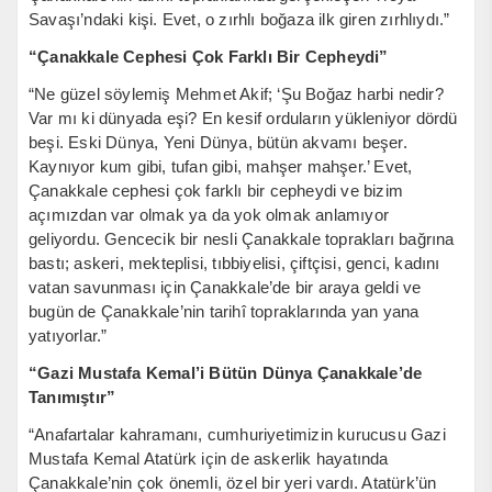
Savaşı’ndaki kişi. Evet, o zırhlı boğaza ilk giren zırhlıydı.”
“Çanakkale Cephesi Çok Farklı Bir Cepheydi”
“Ne güzel söylemiş Mehmet Akif; ‘Şu Boğaz harbi nedir?
Var mı ki dünyada eşi? En kesif orduların yükleniyor dördü
beşi. Eski Dünya, Yeni Dünya, bütün akvamı beşer.
Kaynıyor kum gibi, tufan gibi, mahşer mahşer.’ Evet,
Çanakkale cephesi çok farklı bir cepheydi ve bizim
açımızdan var olmak ya da yok olmak anlamıyor
geliyordu. Gencecik bir nesli Çanakkale toprakları bağrına
bastı; askeri, mekteplisi, tıbbiyelisi, çiftçisi, genci, kadını
vatan savunması için Çanakkale’de bir araya geldi ve
bugün de Çanakkale’nin tarihî topraklarında yan yana
yatıyorlar.”
“Gazi Mustafa Kemal’i Bütün Dünya Çanakkale’de
Tanımıştır”
“Anafartalar kahramanı, cumhuriyetimizin kurucusu Gazi
Mustafa Kemal Atatürk için de askerlik hayatında
Çanakkale’nin çok önemli, özel bir yeri vardı. Atatürk’ün