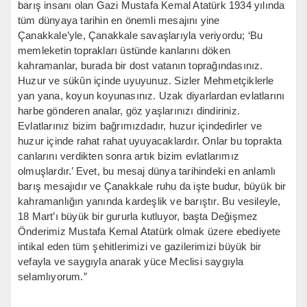
barış insanı olan Gazi Mustafa Kemal Atatürk 1934 yılında
tüm dünyaya tarihin en önemli mesajını yine
Çanakkale’yle, Çanakkale savaşlarıyla veriyordu; ‘Bu
memleketin toprakları üstünde kanlarını döken
kahramanlar, burada bir dost vatanın toprağındasınız.
Huzur ve sükûn içinde uyuyunuz. Sizler Mehmetçiklerle
yan yana, koyun koyunasınız. Uzak diyarlardan evlatlarını
harbe gönderen analar, göz yaşlarınızı dindiriniz.
Evlatlarınız bizim bağrımızdadır, huzur içindedirler ve
huzur içinde rahat rahat uyuyacaklardır. Onlar bu toprakta
canlarını verdikten sonra artık bizim evlatlarımız
olmuşlardır.’ Evet, bu mesaj dünya tarihindeki en anlamlı
barış mesajıdır ve Çanakkale ruhu da işte budur, büyük bir
kahramanlığın yanında kardeşlik ve barıştır. Bu vesileyle,
18 Mart’ı büyük bir gururla kutluyor, başta Değişmez
Önderimiz Mustafa Kemal Atatürk olmak üzere ebediyete
intikal eden tüm şehitlerimizi ve gazilerimizi büyük bir
vefayla ve saygıyla anarak yüce Meclisi saygıyla
selamlıyorum.”