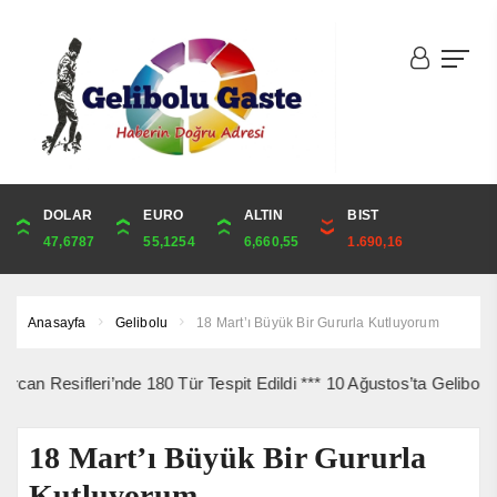
DOLAR
ONS
EURO
ALTIN
ALTIN
ÇEYREK
BIST
CUMHURİYET
47,6787
4,341,81
55,1254
6,660,55
6,660,55
10,889,99
1.690,16
44,750,00
Anasayfa
Gelibolu
18 Mart’ı Büyük Bir Gururla Kutluyorum
fleri’nde 180 Tür Tespit Edildi *** 10 Ağustos’ta Gelibolu Şehitle
18 Mart’ı Büyük Bir Gururla
Kutluyorum