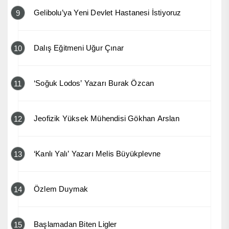
Gelibolu’ya Yeni Devlet Hastanesi İstiyoruz
9
Dalış Eğitmeni Uğur Çınar
10
‘Soğuk Lodos’ Yazarı Burak Özcan
11
Jeofizik Yüksek Mühendisi Gökhan Arslan
12
‘Kanlı Yalı’ Yazarı Melis Büyükplevne
13
Özlem Duymak
14
Başlamadan Biten Ligler
15