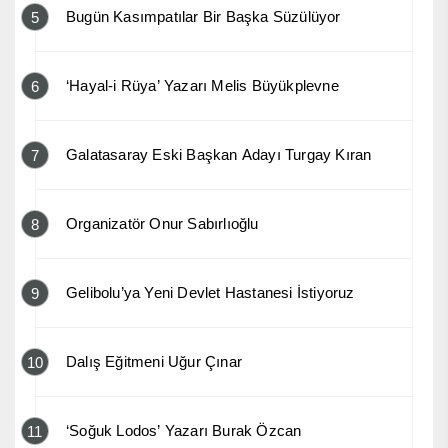
Bugün Kasımpatılar Bir Başka Süzülüyor
5
‘Hayal-i Rüya’ Yazarı Melis Büyükplevne
6
Galatasaray Eski Başkan Adayı Turgay Kıran
7
Organizatör Onur Sabırlıoğlu
8
Gelibolu’ya Yeni Devlet Hastanesi İstiyoruz
9
Dalış Eğitmeni Uğur Çınar
10
‘Soğuk Lodos’ Yazarı Burak Özcan
11