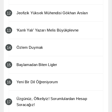
Jeofizik Yüksek Mühendisi Gökhan Arslan
12
‘Kanlı Yalı’ Yazarı Melis Büyükplevne
13
Özlem Duymak
14
Başlamadan Biten Ligler
15
Yeni Bir Dil Öğreniyorum
16
Üzgünüz, Öfkeliyiz! Sorumlulardan Hesap
17
Soracağız!