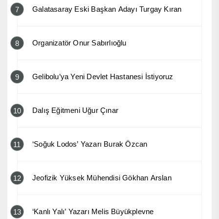
Galatasaray Eski Başkan Adayı Turgay Kıran
7
Organizatör Onur Sabırlıoğlu
8
Gelibolu’ya Yeni Devlet Hastanesi İstiyoruz
9
Dalış Eğitmeni Uğur Çınar
10
‘Soğuk Lodos’ Yazarı Burak Özcan
11
Jeofizik Yüksek Mühendisi Gökhan Arslan
12
‘Kanlı Yalı’ Yazarı Melis Büyükplevne
13