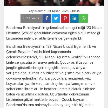
Yayınlanma:
24 Nisan 2023 - 10:34
732 Okuma
Bandırma Belediyesi’nin geleneksel hale getirdiği “23 Nisan
Uçurtma Şenliği” çocukların doyasıya eğlenip gülümsediği
birbirinden eğlenceli aktivitelerle gerçekleştirildi.
Bandırma Belediyesi’nin “23 Nisan Ulusal Egemenlik ve
Çocuk Bayramı” etkinlikleri kapsamında
gelenekselleştirdiği, “23 Nisan Uçurtma Şenliği” bu senede
binlerce çocuğu bir araya getirdi. Çocuklar, illüzyon ve
jonglör gösterilerini içeren çeşitli sahne şovlarıyla,
yarışmalarla, sürpriz etkinliklerle ve şişme oyun parklarıyla
doyasıya eğlendiler. Ayrıca çocuklara rengarenk yüz
boyamaları yapılırken, pamuk şeker, patlamış mısır ve
şekerleme ikramları ile beraber ücretsiz olarak binlerce
balon ve uçurtma dağıtıldı. Uçurtmalar gökyüzünün
birbirinden güzel renklerle boyadı. Çocuk bayramı,
Bandırma’da tam anlamıyla adına yakışır bir biçimde