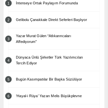
İntenseye Ortak Paylaşım Forumunda
1
Gelibolu Çanakkale Direkt Seferleri Başlıyor
2
Yazar Murat Gülen “Atlıkarıncaları
3
Affediyorum”
Dünyaca Ünlü Şirketler Türk Yazılımcıları
4
Tercih Ediyor
Bugün Kasımpatılar Bir Başka Süzülüyor
5
‘Hayal-i Rüya’ Yazarı Melis Büyükplevne
6