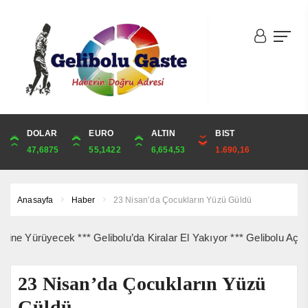
DOLAR
ONS
EURO
ALTIN
ALTIN
ÇEYREK
BIST
CUMHURİYET
47,6875
4,339,08
55,1422
6,654,53
6,654,53
10,880,16
1.690,16
44,829,00
Anasayfa
Haber
23 Nisan’da Çocukların Yüzü Güldü
rüyecek *** Gelibolu’da Kiralar El Yakıyor *** Gelibolu Açıklarınd
23 Nisan’da Çocukların Yüzü
Güldü