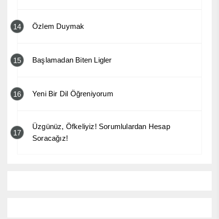
Özlem Duymak
14
Başlamadan Biten Ligler
15
Yeni Bir Dil Öğreniyorum
16
Üzgünüz, Öfkeliyiz! Sorumlulardan Hesap
17
Soracağız!