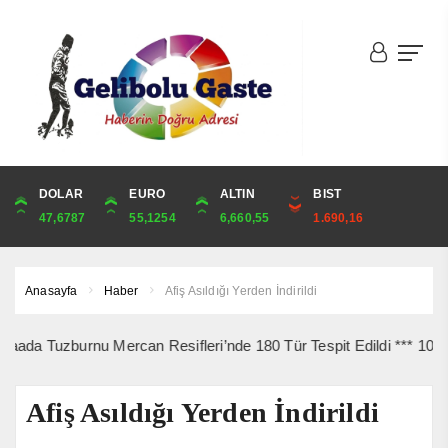
DOLAR
ONS
EURO
ALTIN
ALTIN
ÇEYREK
BIST
CUMHURİYET
47,6787
4,341,81
55,1254
6,660,55
6,660,55
10,889,99
1.690,16
44,750,00
Anasayfa
Haber
Afiş Asıldığı Yerden İndirildi
uzburnu Mercan Resifleri’nde 180 Tür Tespit Edildi *** 10 Ağustos’
Afiş Asıldığı Yerden İndirildi