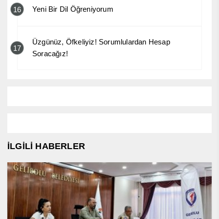
Yeni Bir Dil Öğreniyorum
16
Üzgünüz, Öfkeliyiz! Sorumlulardan Hesap
17
Soracağız!
İLGİLİ HABERLER