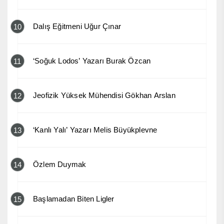
Dalış Eğitmeni Uğur Çınar
10
‘Soğuk Lodos’ Yazarı Burak Özcan
11
Jeofizik Yüksek Mühendisi Gökhan Arslan
12
‘Kanlı Yalı’ Yazarı Melis Büyükplevne
13
Özlem Duymak
14
Başlamadan Biten Ligler
15