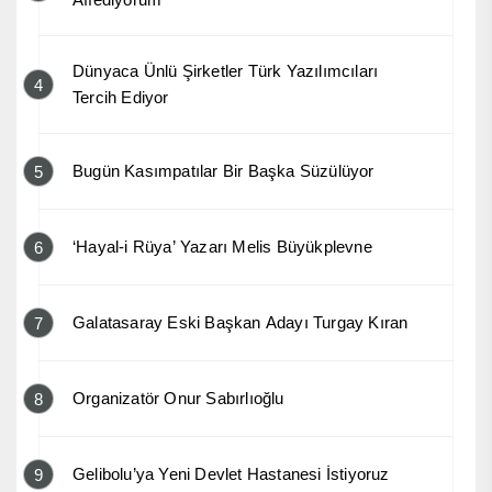
Dünyaca Ünlü Şirketler Türk Yazılımcıları
4
Tercih Ediyor
Bugün Kasımpatılar Bir Başka Süzülüyor
5
‘Hayal-i Rüya’ Yazarı Melis Büyükplevne
6
Galatasaray Eski Başkan Adayı Turgay Kıran
7
Organizatör Onur Sabırlıoğlu
8
Gelibolu’ya Yeni Devlet Hastanesi İstiyoruz
9