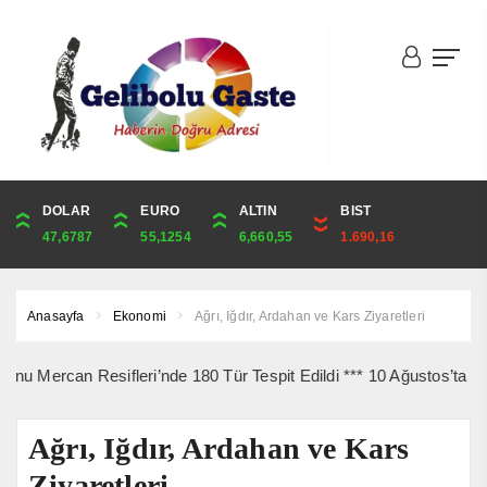
DOLAR
ONS
EURO
ALTIN
ALTIN
ÇEYREK
BIST
CUMHURİYET
47,6787
4,341,81
55,1254
6,660,55
6,660,55
10,889,99
1.690,16
44,750,00
Anasayfa
Ekonomi
Ağrı, Iğdır, Ardahan ve Kars Ziyaretleri
n Resifleri’nde 180 Tür Tespit Edildi *** 10 Ağustos’ta Gelibolu Ş
Ağrı, Iğdır, Ardahan ve Kars
Ziyaretleri