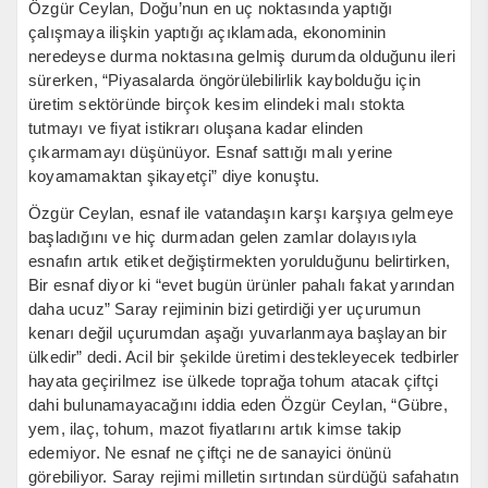
Özgür Ceylan, Doğu’nun en uç noktasında yaptığı
çalışmaya ilişkin yaptığı açıklamada, ekonominin
neredeyse durma noktasına gelmiş durumda olduğunu ileri
sürerken, “Piyasalarda öngörülebilirlik kaybolduğu için
üretim sektöründe birçok kesim elindeki malı stokta
tutmayı ve fiyat istikrarı oluşana kadar elinden
çıkarmamayı düşünüyor. Esnaf sattığı malı yerine
koyamamaktan şikayetçi” diye konuştu.
Özgür Ceylan, esnaf ile vatandaşın karşı karşıya gelmeye
başladığını ve hiç durmadan gelen zamlar dolayısıyla
esnafın artık etiket değiştirmekten yorulduğunu belirtirken,
Bir esnaf diyor ki “evet bugün ürünler pahalı fakat yarından
daha ucuz” Saray rejiminin bizi getirdiği yer uçurumun
kenarı değil uçurumdan aşağı yuvarlanmaya başlayan bir
ülkedir” dedi. Acil bir şekilde üretimi destekleyecek tedbirler
hayata geçirilmez ise ülkede toprağa tohum atacak çiftçi
dahi bulunamayacağını iddia eden Özgür Ceylan, “Gübre,
yem, ilaç, tohum, mazot fiyatlarını artık kimse takip
edemiyor. Ne esnaf ne çiftçi ne de sanayici önünü
görebiliyor. Saray rejimi milletin sırtından sürdüğü safahatın