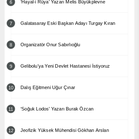
‘Hayal-i Rüya’ Yazarı Melis Büyükplevne
6
Galatasaray Eski Başkan Adayı Turgay Kıran
7
Organizatör Onur Sabırlıoğlu
8
Gelibolu’ya Yeni Devlet Hastanesi İstiyoruz
9
Dalış Eğitmeni Uğur Çınar
10
‘Soğuk Lodos’ Yazarı Burak Özcan
11
Jeofizik Yüksek Mühendisi Gökhan Arslan
12