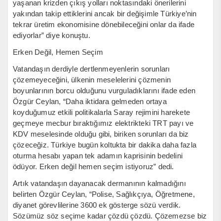
yaşanan krizden çıkış yolları noktasındaki önerilerini
yakından takip ettiklerini ancak bir değişimle Türkiye’nin
tekrar üretim ekonomisine dönebileceğini onlar da ifade
ediyorlar” diye konuştu.
Erken Değil, Hemen Seçim
Vatandaşın derdiyle dertlenmeyenlerin sorunları
çözemeyeceğini, ülkenin meselelerini çözmenin
boyunlarının borcu olduğunu vurguladıklarını ifade eden
Özgür Ceylan, “Daha iktidara gelmeden ortaya
koyduğumuz etkili politikalarla Saray rejimini harekete
geçmeye mecbur bıraktığımız elektrikteki TRT payı ve
KDV meselesinde olduğu gibi, biriken sorunları da biz
çözeceğiz. Türkiye bugün koltukta bir dakika daha fazla
oturma hesabı yapan tek adamın kaprisinin bedelini
ödüyor. Erken değil hemen seçim istiyoruz” dedi.
Artık vatandaşın dayanacak dermanının kalmadığını
belirten Özgür Ceylan, “Polise, Sağlıkçıya, Öğretmene,
diyanet görevlilerine 3600 ek gösterge sözü verdik.
Sözümüz söz seçime kadar çözdü çözdü. Çözemezse biz