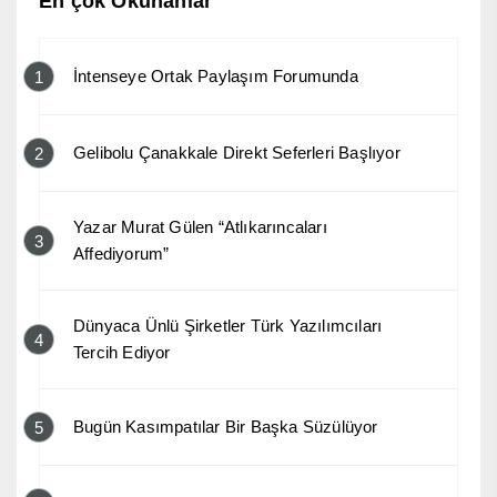
En çok Okunanlar
İntenseye Ortak Paylaşım Forumunda
1
Gelibolu Çanakkale Direkt Seferleri Başlıyor
2
Yazar Murat Gülen “Atlıkarıncaları
3
Affediyorum”
Dünyaca Ünlü Şirketler Türk Yazılımcıları
4
Tercih Ediyor
Bugün Kasımpatılar Bir Başka Süzülüyor
5