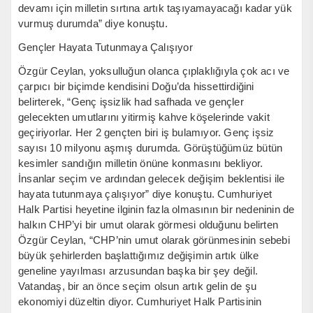
devamı için milletin sırtına artık taşıyamayacağı kadar yük
vurmuş durumda” diye konuştu.
Gençler Hayata Tutunmaya Çalışıyor
Özgür Ceylan, yoksulluğun olanca çıplaklığıyla çok acı ve
çarpıcı bir biçimde kendisini Doğu’da hissettirdiğini
belirterek, “Genç işsizlik had safhada ve gençler
gelecekten umutlarını yitirmiş kahve köşelerinde vakit
geçiriyorlar. Her 2 gençten biri iş bulamıyor. Genç işsiz
sayısı 10 milyonu aşmış durumda. Görüştüğümüz bütün
kesimler sandığın milletin önüne konmasını bekliyor.
İnsanlar seçim ve ardından gelecek değişim beklentisi ile
hayata tutunmaya çalışıyor” diye konuştu. Cumhuriyet
Halk Partisi heyetine ilginin fazla olmasının bir nedeninin de
halkın CHP’yi bir umut olarak görmesi olduğunu belirten
Özgür Ceylan, “CHP’nin umut olarak görünmesinin sebebi
büyük şehirlerden başlattığımız değişimin artık ülke
geneline yayılması arzusundan başka bir şey değil.
Vatandaş, bir an önce seçim olsun artık gelin de şu
ekonomiyi düzeltin diyor. Cumhuriyet Halk Partisinin