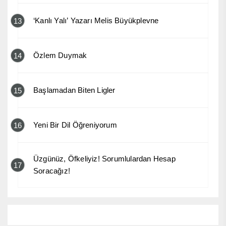
‘Kanlı Yalı’ Yazarı Melis Büyükplevne
13
Özlem Duymak
14
Başlamadan Biten Ligler
15
Yeni Bir Dil Öğreniyorum
16
Üzgünüz, Öfkeliyiz! Sorumlulardan Hesap
17
Soracağız!