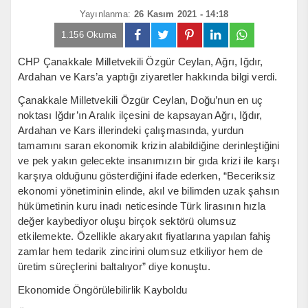
Yayınlanma:
26 Kasım 2021 - 14:18
1.156 Okuma
CHP Çanakkale Milletvekili Özgür Ceylan, Ağrı, Iğdır,
Ardahan ve Kars’a yaptığı ziyaretler hakkında bilgi verdi.
Çanakkale Milletvekili Özgür Ceylan, Doğu’nun en uç
noktası Iğdır’ın Aralık ilçesini de kapsayan Ağrı, Iğdır,
Ardahan ve Kars illerindeki çalışmasında, yurdun
tamamını saran ekonomik krizin alabildiğine derinleştiğini
ve pek yakın gelecekte insanımızın bir gıda krizi ile karşı
karşıya olduğunu gösterdiğini ifade ederken, “Beceriksiz
ekonomi yönetiminin elinde, akıl ve bilimden uzak şahsın
hükümetinin kuru inadı neticesinde Türk lirasının hızla
değer kaybediyor oluşu birçok sektörü olumsuz
etkilemekte. Özellikle akaryakıt fiyatlarına yapılan fahiş
zamlar hem tedarik zincirini olumsuz etkiliyor hem de
üretim süreçlerini baltalıyor” diye konuştu.
Ekonomide Öngörülebilirlik Kayboldu