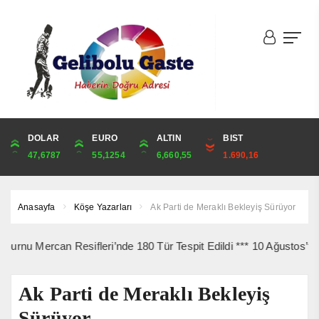
DOLAR
ONS
EURO
ALTIN
ALTIN
ÇEYREK
BIST
CUMHURİYET
47,6787
4,341,81
55,1254
6,660,55
6,660,55
10,889,99
1.690,16
44,750,00
Anasayfa
Köşe Yazarları
Ak Parti de Meraklı Bekleyiş Sürüyor
ercan Resifleri’nde 180 Tür Tespit Edildi *** 10 Ağustos’ta Gelib
Ak Parti de Meraklı Bekleyiş
Sürüyor