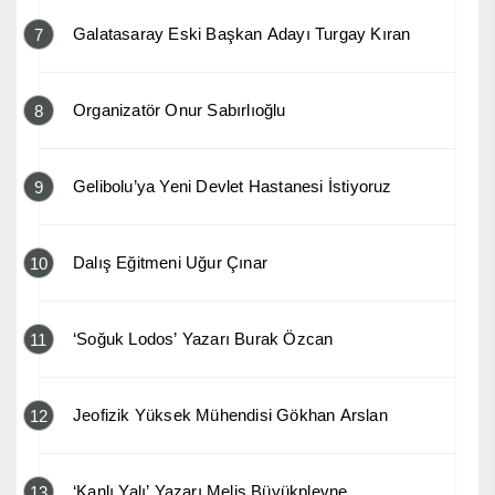
Galatasaray Eski Başkan Adayı Turgay Kıran
7
Organizatör Onur Sabırlıoğlu
8
Gelibolu’ya Yeni Devlet Hastanesi İstiyoruz
9
Dalış Eğitmeni Uğur Çınar
10
‘Soğuk Lodos’ Yazarı Burak Özcan
11
Jeofizik Yüksek Mühendisi Gökhan Arslan
12
‘Kanlı Yalı’ Yazarı Melis Büyükplevne
13