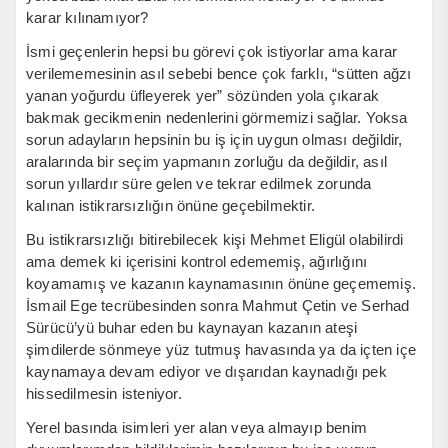
karar kılınamıyor?
İsmi geçenlerin hepsi bu görevi çok istiyorlar ama karar
verilememesinin asıl sebebi bence çok farklı, “sütten ağzı
yanan yoğurdu üfleyerek yer” sözünden yola çıkarak
bakmak gecikmenin nedenlerini görmemizi sağlar. Yoksa
sorun adayların hepsinin bu iş için uygun olması değildir,
aralarında bir seçim yapmanın zorluğu da değildir, asıl
sorun yıllardır süre gelen ve tekrar edilmek zorunda
kalınan istikrarsızlığın önüne geçebilmektir.
Bu istikrarsızlığı bitirebilecek kişi Mehmet Eligül olabilirdi
ama demek ki içerisini kontrol edememiş, ağırlığını
koyamamış ve kazanın kaynamasının önüne geçememiş.
İsmail Ege tecrübesinden sonra Mahmut Çetin ve Serhad
Sürücü’yü buhar eden bu kaynayan kazanın ateşi
şimdilerde sönmeye yüz tutmuş havasında ya da içten içe
kaynamaya devam ediyor ve dışarıdan kaynadığı pek
hissedilmesin isteniyor.
Yerel basında isimleri yer alan veya almayıp benim