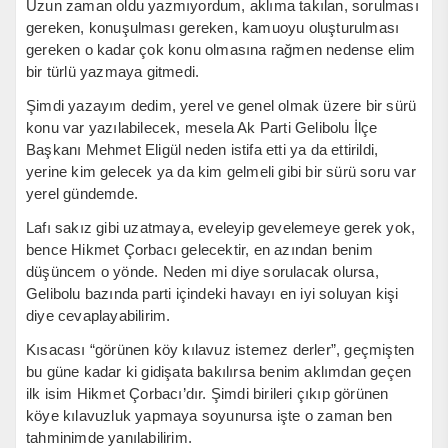
Uzun zaman oldu yazmıyordum, aklıma takılan, sorulması
gereken, konuşulması gereken, kamuoyu oluşturulması
gereken o kadar çok konu olmasına rağmen nedense elim
bir türlü yazmaya gitmedi.
Şimdi yazayım dedim, yerel ve genel olmak üzere bir sürü
konu var yazılabilecek, mesela Ak Parti Gelibolu İlçe
Başkanı Mehmet Eligül neden istifa etti ya da ettirildi,
yerine kim gelecek ya da kim gelmeli gibi bir sürü soru var
yerel gündemde.
Lafı sakız gibi uzatmaya, eveleyip gevelemeye gerek yok,
bence Hikmet Çorbacı gelecektir, en azından benim
düşüncem o yönde. Neden mi diye sorulacak olursa,
Gelibolu bazında parti içindeki havayı en iyi soluyan kişi
diye cevaplayabilirim.
Kısacası “görünen köy kılavuz istemez derler”, geçmişten
bu güne kadar ki gidişata bakılırsa benim aklımdan geçen
ilk isim Hikmet Çorbacı’dır. Şimdi birileri çıkıp görünen
köye kılavuzluk yapmaya soyunursa işte o zaman ben
tahminimde yanılabilirim.