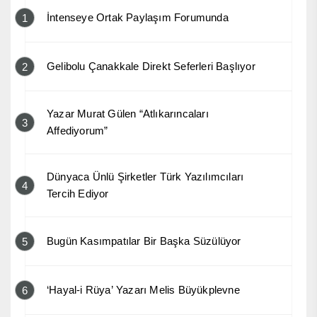
İntenseye Ortak Paylaşım Forumunda
1
Gelibolu Çanakkale Direkt Seferleri Başlıyor
2
Yazar Murat Gülen “Atlıkarıncaları
3
Affediyorum”
Dünyaca Ünlü Şirketler Türk Yazılımcıları
4
Tercih Ediyor
Bugün Kasımpatılar Bir Başka Süzülüyor
5
‘Hayal-i Rüya’ Yazarı Melis Büyükplevne
6