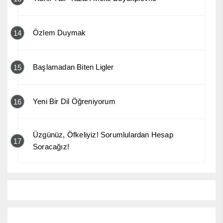
Özlem Duymak
14
Başlamadan Biten Ligler
15
Yeni Bir Dil Öğreniyorum
16
Üzgünüz, Öfkeliyiz! Sorumlulardan Hesap
17
Soracağız!