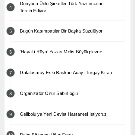
Dünyaca Ünlü Şirketler Türk Yazılımcıları
4
Tercih Ediyor
Bugün Kasımpatılar Bir Başka Süzülüyor
5
‘Hayal-i Rüya’ Yazarı Melis Büyükplevne
6
Galatasaray Eski Başkan Adayı Turgay Kıran
7
Organizatör Onur Sabırlıoğlu
8
Gelibolu’ya Yeni Devlet Hastanesi İstiyoruz
9
Dalış Eğitmeni Uğur Çınar