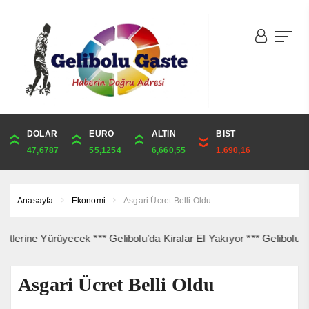
DOLAR
ONS
EURO
ALTIN
ALTIN
ÇEYREK
BIST
CUMHURİYET
47,6787
4,341,81
55,1254
6,660,55
6,660,55
10,889,99
1.690,16
44,829,00
Anasayfa
Ekonomi
Asgari Ücret Belli Oldu
e Yürüyecek *** Gelibolu’da Kiralar El Yakıyor *** Gelibolu Açıkla
Asgari Ücret Belli Oldu