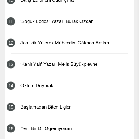
10
‘Soğuk Lodos’ Yazarı Burak Özcan
11
Jeofizik Yüksek Mühendisi Gökhan Arslan
12
‘Kanlı Yalı’ Yazarı Melis Büyükplevne
13
Özlem Duymak
14
Başlamadan Biten Ligler
15
Yeni Bir Dil Öğreniyorum
16