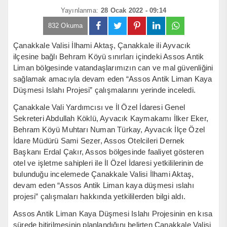
Yayınlanma:
28 Ocak 2022 - 09:14
832 Okuma
Çanakkale Valisi İlhami Aktaş, Çanakkale ili Ayvacık
ilçesine bağlı Behram Köyü sınırları içindeki Assos Antik
Liman bölgesinde vatandaşlarımızın can ve mal güvenliğini
sağlamak amacıyla devam eden “Assos Antik Liman Kaya
Düşmesi Islahı Projesi” çalışmalarını yerinde inceledi.
Çanakkale Vali Yardımcısı ve İl Özel İdaresi Genel
Sekreteri Abdullah Köklü, Ayvacık Kaymakamı İlker Eker,
Behram Köyü Muhtarı Numan Türkay, Ayvacık İlçe Özel
İdare Müdürü Sami Sezer, Assos Otelcileri Dernek
Başkanı Erdal Çakır, Assos bölgesinde faaliyet gösteren
otel ve işletme sahipleri ile İl Özel İdaresi yetkililerinin de
bulunduğu incelemede Çanakkale Valisi İlhami Aktaş,
devam eden “Assos Antik Liman kaya düşmesi ıslahı
projesi” çalışmaları hakkında yetkililerden bilgi aldı.
Assos Antik Liman Kaya Düşmesi Islahı Projesinin en kısa
sürede bitirilmesinin planlandığını belirten Çanakkale Valisi