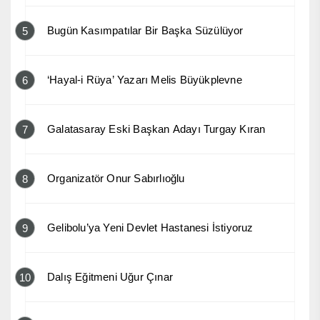
Bugün Kasımpatılar Bir Başka Süzülüyor
5
‘Hayal-i Rüya’ Yazarı Melis Büyükplevne
6
Galatasaray Eski Başkan Adayı Turgay Kıran
7
Organizatör Onur Sabırlıoğlu
8
Gelibolu’ya Yeni Devlet Hastanesi İstiyoruz
9
Dalış Eğitmeni Uğur Çınar
10