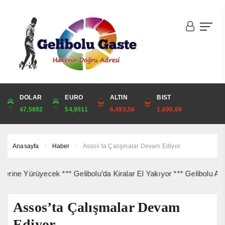
DOLAR
ONS
EURO
ALTIN
ALTIN
ÇEYREK
BIST
CUMHURİYET
47,5892
4,243,44
54,9511
6,493,56
6,493,56
10,616,97
1.690,69
43,869,00
Anasayfa
Haber
Assos’ta Çalışmalar Devam Ediyor
 Yürüyecek *** Gelibolu’da Kiralar El Yakıyor *** Gelibolu Açıkları
Assos’ta Çalışmalar Devam
Ediyor