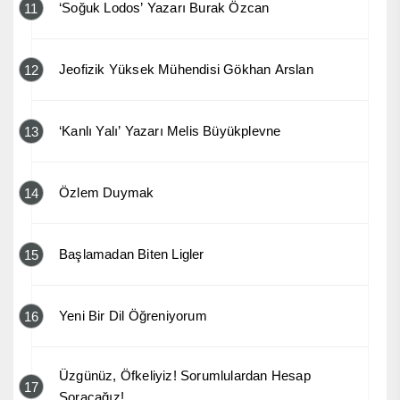
‘Soğuk Lodos’ Yazarı Burak Özcan
11
Jeofizik Yüksek Mühendisi Gökhan Arslan
12
‘Kanlı Yalı’ Yazarı Melis Büyükplevne
13
Özlem Duymak
14
Başlamadan Biten Ligler
15
Yeni Bir Dil Öğreniyorum
16
Üzgünüz, Öfkeliyiz! Sorumlulardan Hesap
17
Soracağız!