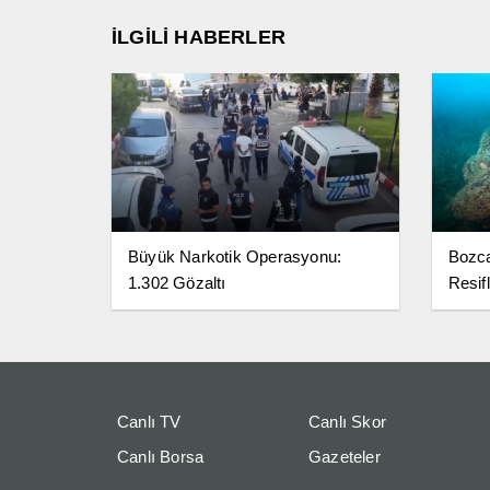
İLGİLİ HABERLER
Büyük Narkotik Operasyonu:
Bozc
1.302 Gözaltı
Resifl
Canlı TV
Canlı Skor
Canlı Borsa
Gazeteler