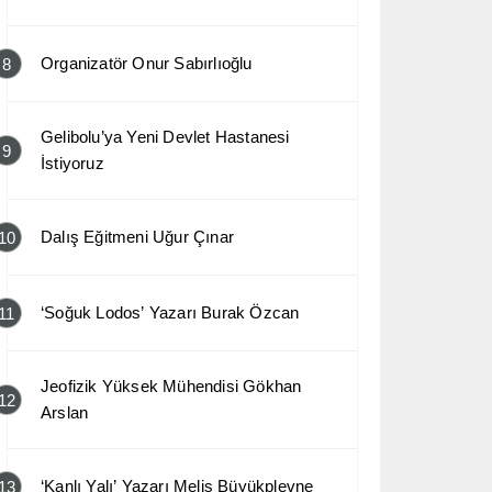
Organizatör Onur Sabırlıoğlu
8
Gelibolu’ya Yeni Devlet Hastanesi
9
İstiyoruz
Dalış Eğitmeni Uğur Çınar
10
‘Soğuk Lodos’ Yazarı Burak Özcan
11
Jeofizik Yüksek Mühendisi Gökhan
12
Arslan
‘Kanlı Yalı’ Yazarı Melis Büyükplevne
13