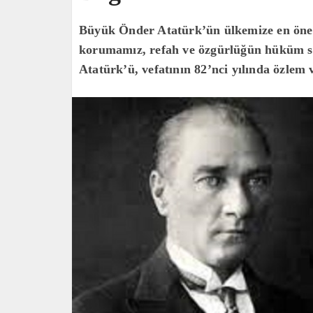
Büyük Önder Atatürk’ün ülkemize en önem
korumamız, refah ve özgürlüğün hüküm sü
Atatürk’ü, vefatının 82’nci yılında özlem 