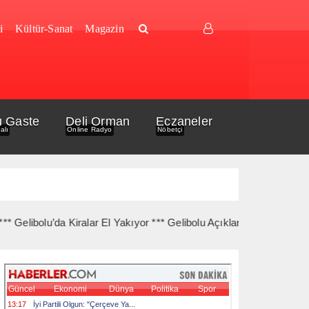
i
Kültür-Sanat
Magazin
u Gaste
Deli Orman
Eczaneler
alı
Online Radyo
Nöbetçi
bolu’da Kiralar El Yakıyor *** Gelibolu Açıklarında Gemi Yangını K