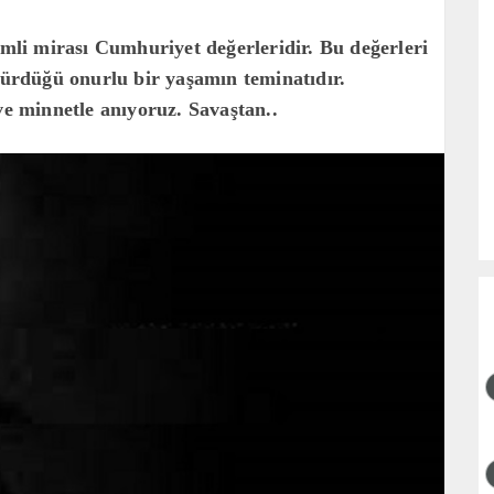
li mirası Cumhuriyet değerleridir. Bu değerleri
rdüğü onurlu bir yaşamın teminatıdır.
ve minnetle anıyoruz. Savaştan..