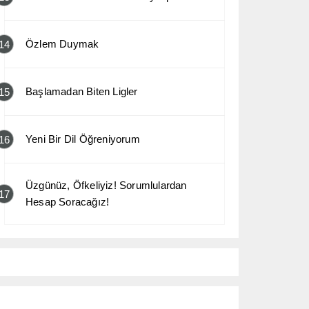
Özlem Duymak
14
Başlamadan Biten Ligler
15
Yeni Bir Dil Öğreniyorum
16
Üzgünüz, Öfkeliyiz! Sorumlulardan
17
Hesap Soracağız!