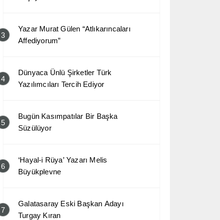
Yazar Murat Gülen “Atlıkarıncaları
3
Affediyorum”
Dünyaca Ünlü Şirketler Türk
4
Yazılımcıları Tercih Ediyor
Bugün Kasımpatılar Bir Başka
5
Süzülüyor
‘Hayal-i Rüya’ Yazarı Melis
6
Büyükplevne
Galatasaray Eski Başkan Adayı
7
Turgay Kıran