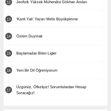
Jeofizik Yüksek Mühendisi Gökhan Arslan
12
‘Kanlı Yalı’ Yazarı Melis Büyükplevne
13
Özlem Duymak
14
Başlamadan Biten Ligler
15
Yeni Bir Dil Öğreniyorum
16
Üzgünüz, Öfkeliyiz! Sorumlulardan Hesap
17
Soracağız!