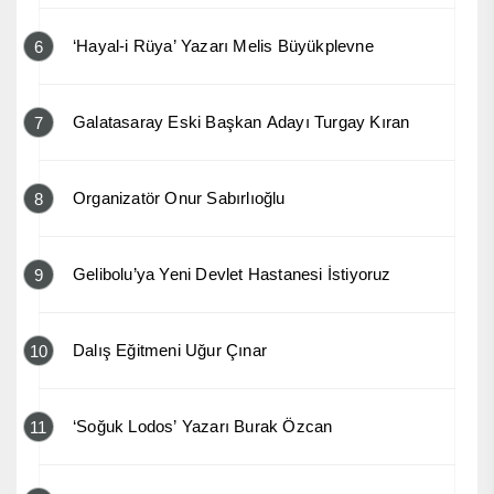
‘Hayal-i Rüya’ Yazarı Melis Büyükplevne
6
Galatasaray Eski Başkan Adayı Turgay Kıran
7
Organizatör Onur Sabırlıoğlu
8
Gelibolu’ya Yeni Devlet Hastanesi İstiyoruz
9
Dalış Eğitmeni Uğur Çınar
10
‘Soğuk Lodos’ Yazarı Burak Özcan
11