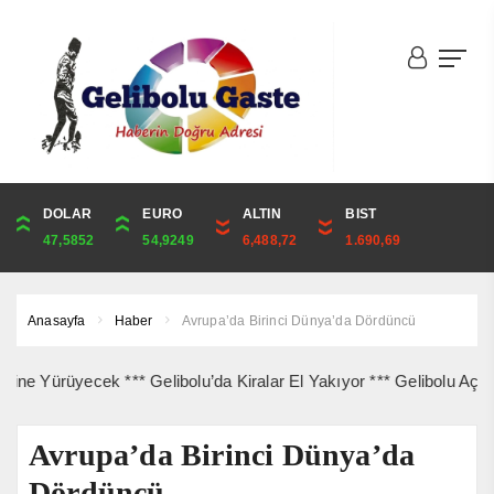
DOLAR
ONS
EURO
ALTIN
ALTIN
ÇEYREK
BIST
CUMHURİYET
47,5852
4,240,26
54,9249
6,488,72
6,488,72
10,609,05
1.690,69
43,869,00
Anasayfa
Haber
Avrupa’da Birinci Dünya’da Dördüncü
ürüyecek *** Gelibolu’da Kiralar El Yakıyor *** Gelibolu Açıkların
Avrupa’da Birinci Dünya’da
Dördüncü