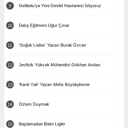
Gelibolu’ya Yeni Devlet Hastanesi İstiyoruz
9
Dalış Eğitmeni Uğur Çınar
10
‘Soğuk Lodos’ Yazarı Burak Özcan
11
Jeofizik Yüksek Mühendisi Gökhan Arslan
12
‘Kanlı Yalı’ Yazarı Melis Büyükplevne
13
Özlem Duymak
14
Başlamadan Biten Ligler
15