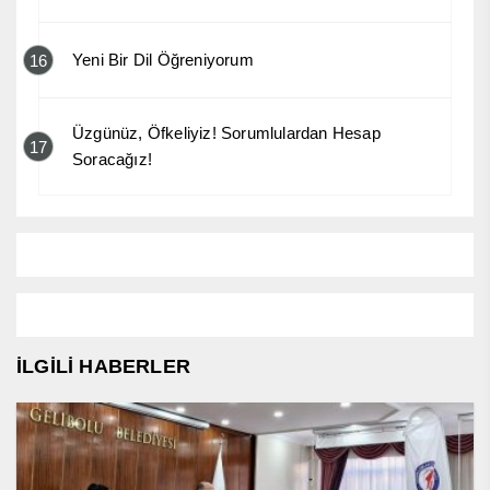
Yeni Bir Dil Öğreniyorum
16
Üzgünüz, Öfkeliyiz! Sorumlulardan Hesap
17
Soracağız!
İLGİLİ HABERLER