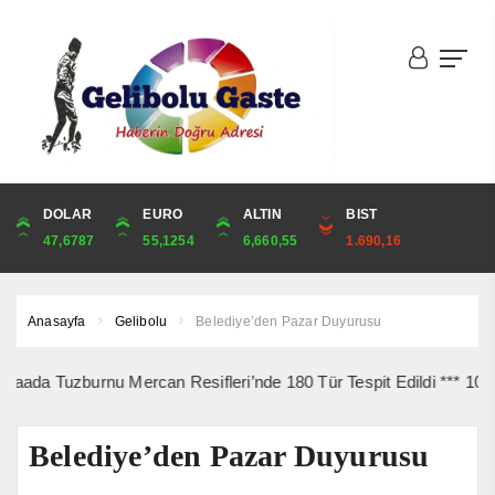
DOLAR
ONS
EURO
ALTIN
ALTIN
ÇEYREK
BIST
CUMHURİYET
47,6787
4,341,81
55,1254
6,660,55
6,660,55
10,889,99
1.690,16
44,750,00
Anasayfa
Gelibolu
Belediye’den Pazar Duyurusu
uzburnu Mercan Resifleri’nde 180 Tür Tespit Edildi *** 10 Ağustos’
Belediye’den Pazar Duyurusu