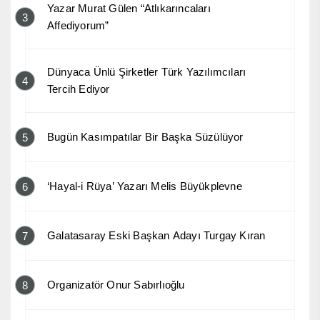
Yazar Murat Gülen “Atlıkarıncaları
3
Affediyorum”
Dünyaca Ünlü Şirketler Türk Yazılımcıları
4
Tercih Ediyor
Bugün Kasımpatılar Bir Başka Süzülüyor
5
‘Hayal-i Rüya’ Yazarı Melis Büyükplevne
6
Galatasaray Eski Başkan Adayı Turgay Kıran
7
Organizatör Onur Sabırlıoğlu
8