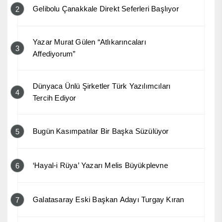
Gelibolu Çanakkale Direkt Seferleri Başlıyor
2
Yazar Murat Gülen “Atlıkarıncaları
3
Affediyorum”
Dünyaca Ünlü Şirketler Türk Yazılımcıları
4
Tercih Ediyor
Bugün Kasımpatılar Bir Başka Süzülüyor
5
‘Hayal-i Rüya’ Yazarı Melis Büyükplevne
6
Galatasaray Eski Başkan Adayı Turgay Kıran
7