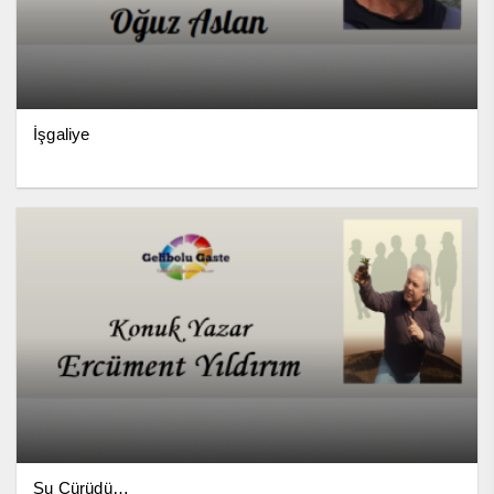
İşgaliye
Su Çürüdü…