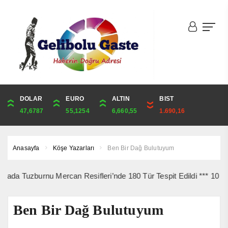
DOLAR
ONS
EURO
ALTIN
ALTIN
ÇEYREK
BIST
CUMHURİYET
47,6787
4,341,81
55,1254
6,660,55
6,660,55
10,889,99
1.690,16
44,750,00
Anasayfa
Köşe Yazarları
Ben Bir Dağ Bulutuyum
uzburnu Mercan Resifleri’nde 180 Tür Tespit Edildi *** 10 Ağustos’
Ben Bir Dağ Bulutuyum