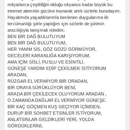
milyarlarca çeşitliliğin olduğu okyanus kadar büyük bu
internet aleminin gücüne inanarak artık sizlerle buradayım.
Hayatımda yaşadıklarımla beslenen duygularıma ilk
tercümanlığı şiirle yaptığım için sizlerle de şiirimin
aracılığıyla tanışmak istedim.
BEN BİR DAĞ BULUTUYUM
BEN BİR DAĞ BULUTUYUM,
HER YANIM SİS, GÖZ GÖZÜ GÖRMÜYOR,
GECELERİ KARANLIĞA KARIŞIYORUM,
AMA İÇİM SİSLİ, PUSLU VE ESİNTİLİ.
GÜNEŞE YARDIM EDİP ÇEKİLMEK İSTİYORUM
ARADAN,
RÜZGAR EL VERMİYOR BİR ORADAN,
BİR ORAYA SÜRÜKLÜYOR BENİ,
ARADA BİR ÇEKİLECEK OLUYORUM ARADAN ,
O ZAMANDA DAĞLAR EL VERMİYOR GÜNEŞE.
BİR KAÇ GÖÇMEN KUŞ GEÇİYOR İÇİMDEN,
DURUP BİR SOHBET ETSİNLER İSTİYORUM,
ANLATSINLAR GELDİKLERİ YERİ, YOLDA
GÖRDÜKLERİNİ,