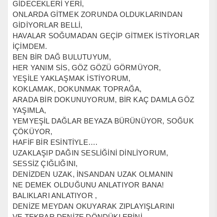
GİDECEKLERİ YERİ,
ONLARDA GİTMEK ZORUNDA OLDUKLARINDAN
GİDİYORLAR BELLİ,
HAVALAR SOĞUMADAN GEÇİP GİTMEK İSTİYORLAR
İÇİMDEM.
BEN BİR DAĞ BULUTUYUM,
HER YANIM SİS, GÖZ GÖZÜ GÖRMÜYOR,
YEŞİLE YAKLAŞMAK İSTİYORUM,
KOKLAMAK, DOKUNMAK TOPRAĞA,
ARADA BİR DOKUNUYORUM, BİR KAÇ DAMLA GÖZ
YAŞIMLA,
YEMYEŞİL DAĞLAR BEYAZA BÜRÜNÜYOR, SOĞUK
ÇÖKÜYOR,
HAFİF BİR ESİNTİYLE….
UZAKLAŞIP DAĞIN SESLİĞİNİ DİNLİYORUM,
SESSİZ ÇIĞLIĞINI,
DENİZDEN UZAK, İNSANDAN UZAK OLMANIN
NE DEMEK OLDUĞUNU ANLATIYOR BANA!
BALIKLARI ANLATIYOR ,
DENİZE MEYDAN OKUYARAK ZIPLAYIŞLARINI
VE TEKRAR DENİZE DÖNDÜKLERİNİ,