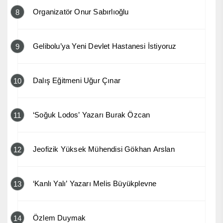
Organizatör Onur Sabırlıoğlu
8
Gelibolu’ya Yeni Devlet Hastanesi İstiyoruz
9
Dalış Eğitmeni Uğur Çınar
10
‘Soğuk Lodos’ Yazarı Burak Özcan
11
Jeofizik Yüksek Mühendisi Gökhan Arslan
12
‘Kanlı Yalı’ Yazarı Melis Büyükplevne
13
Özlem Duymak
14