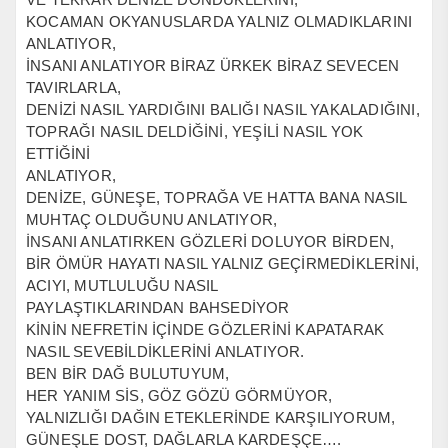
KOCAMAN OKYANUSLARDA YALNIZ OLMADIKLARINI
ANLATIYOR,
İNSANI ANLATIYOR BİRAZ ÜRKEK BİRAZ SEVECEN
TAVIRLARLA,
DENİZİ NASIL YARDIĞINI BALIĞI NASIL YAKALADIĞINI,
TOPRAĞI NASIL DELDİĞİNİ, YEŞİLİ NASIL YOK
ETTİĞİNİ
ANLATIYOR,
DENİZE, GÜNEŞE, TOPRAĞA VE HATTA BANA NASIL
MUHTAÇ OLDUĞUNU ANLATIYOR,
İNSANI ANLATIRKEN GÖZLERİ DOLUYOR BİRDEN,
BİR ÖMÜR HAYATI NASIL YALNIZ GEÇİRMEDİKLERİNİ,
ACIYI, MUTLULUĞU NASIL
PAYLAŞTIKLARINDAN BAHSEDİYOR
KİNİN NEFRETİN İÇİNDE GÖZLERİNİ KAPATARAK
NASIL SEVEBİLDİKLERİNİ ANLATIYOR.
BEN BİR DAĞ BULUTUYUM,
HER YANIM SİS, GÖZ GÖZÜ GÖRMÜYOR,
YALNIZLIĞI DAĞIN ETEKLERİNDE KARŞILIYORUM,
GÜNEŞLE DOST, DAĞLARLA KARDEŞÇE….