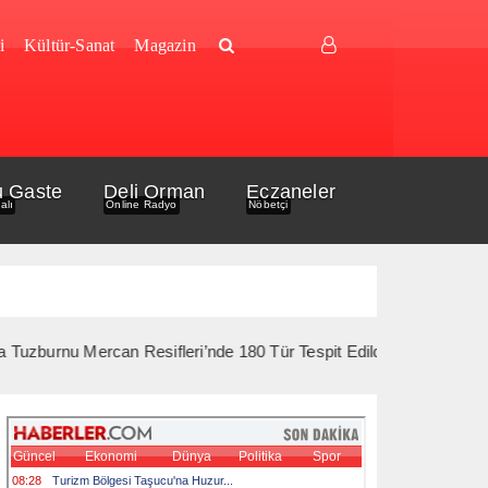
i
Kültür-Sanat
Magazin
u Gaste
Deli Orman
Eczaneler
alı
Online Radyo
Nöbetçi
Mercan Resifleri’nde 180 Tür Tespit Edildi *** 10 Ağustos’ta Gelib