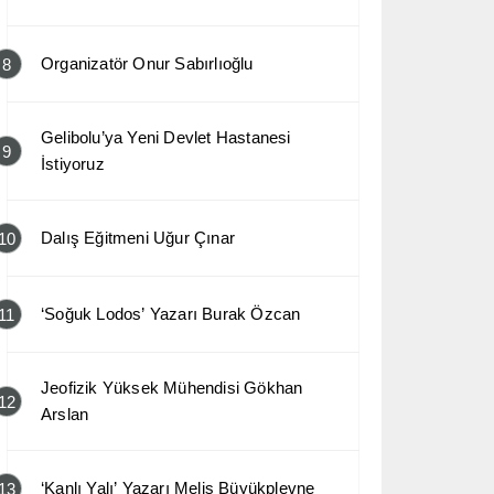
Organizatör Onur Sabırlıoğlu
8
Gelibolu’ya Yeni Devlet Hastanesi
9
İstiyoruz
Dalış Eğitmeni Uğur Çınar
10
‘Soğuk Lodos’ Yazarı Burak Özcan
11
Jeofizik Yüksek Mühendisi Gökhan
12
Arslan
‘Kanlı Yalı’ Yazarı Melis Büyükplevne
13