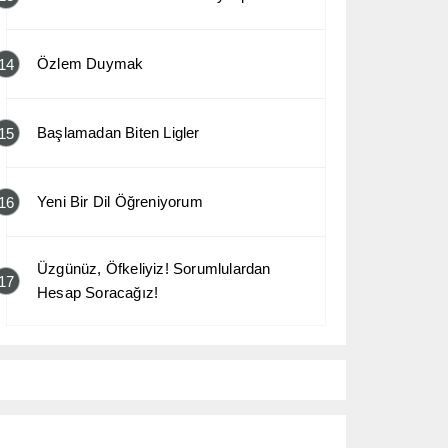
Özlem Duymak
14
Başlamadan Biten Ligler
15
Yeni Bir Dil Öğreniyorum
16
Üzgünüz, Öfkeliyiz! Sorumlulardan
17
Hesap Soracağız!