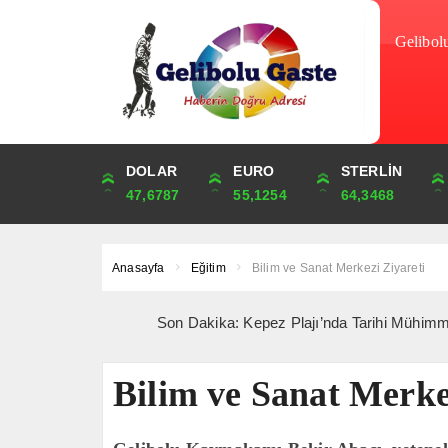
Gelibol
DOLAR
ONS
EURO
ALTIN
STERLİN
ÇEYREK
47,6787
4,341,81
55,1254
6,660,55
64,3468
10,889,99
Anasayfa
Eğitim
Bilim ve Sanat Merkezi Ziyareti
Son Dakika: Kepez Plajı’nda Tarihi Mühimmat Paniği 
Bilim ve Sanat Merke