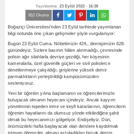
Yayınlanma:
23 Eylül 2022 - 16:38
852 Okuma
Boğaziçi Üniversitesi’nden 23 Eylül tarihinde yayımlanan
bilgi notunda öne çıkan gelişmeler şöyle vurgulanıyor:
Bugün 23 Eylül Cuma. Nöbetimizin 424., direnişimizin 628.
günündeyiz. Sizlere basının hâlen alınmadığı, çevresinde
polisin ağır silahlarla devriye gezdiği, her köşesinin
kameralarla, özel güvenlik güçleri ve sivil polislerce
denetlenmeye çalışıldığı, girişlerine yüksek demir
parmaklıkların yerleştirildiği kampüsümüzden
sesleniyoruz.
Yeni bir öğretim yılına başlamanın ve öğrencilerimizle
buluşacak olmanın heyecanı içindeyiz. Ancak kayyım
yönetiminin tepeden inme ve keyfi kararlarının, öğrencilerin
öğrenim hayatlarını da olumsuz yönde etkilediğine şahit
olmak bu heyecanımızı gölgeliyor. Endişeliyiz. Dün,
önümüzdeki hafta başlayacak olan derslere kaydolmak
isteyen öğrenciler, almayı arzuladıkları birçok dersin