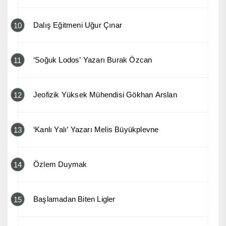
Dalış Eğitmeni Uğur Çınar
10
‘Soğuk Lodos’ Yazarı Burak Özcan
11
Jeofizik Yüksek Mühendisi Gökhan Arslan
12
‘Kanlı Yalı’ Yazarı Melis Büyükplevne
13
Özlem Duymak
14
Başlamadan Biten Ligler
15