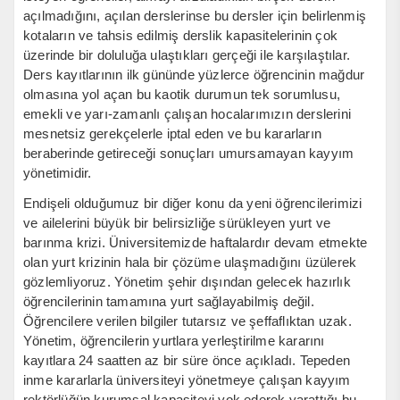
açılmadığını, açılan derslerinse bu dersler için belirlenmiş
kotaların ve tahsis edilmiş derslik kapasitelerinin çok
üzerinde bir doluluğa ulaştıkları gerçeği ile karşılaştılar.
Ders kayıtlarının ilk gününde yüzlerce öğrencinin mağdur
olmasına yol açan bu kaotik durumun tek sorumlusu,
emekli ve yarı-zamanlı çalışan hocalarımızın derslerini
mesnetsiz gerekçelerle iptal eden ve bu kararların
beraberinde getireceği sonuçları umursamayan kayyım
yönetimidir.
Endişeli olduğumuz bir diğer konu da yeni öğrencilerimizi
ve ailelerini büyük bir belirsizliğe sürükleyen yurt ve
barınma krizi. Üniversitemizde haftalardır devam etmekte
olan yurt krizinin hala bir çözüme ulaşmadığını üzülerek
gözlemliyoruz. Yönetim şehir dışından gelecek hazırlık
öğrencilerinin tamamına yurt sağlayabilmiş değil.
Öğrencilere verilen bilgiler tutarsız ve şeffaflıktan uzak.
Yönetim, öğrencilerin yurtlara yerleştirilme kararını
kayıtlara 24 saatten az bir süre önce açıkladı. Tepeden
inme kararlarla üniversiteyi yönetmeye çalışan kayyım
rektörlüğün kurumsal kapasiteyi yok ederek yarattığı bu