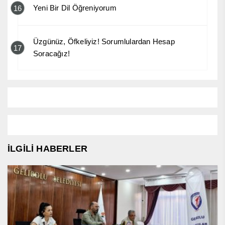
Yeni Bir Dil Öğreniyorum
16
Üzgünüz, Öfkeliyiz! Sorumlulardan Hesap
17
Soracağız!
İLGİLİ HABERLER