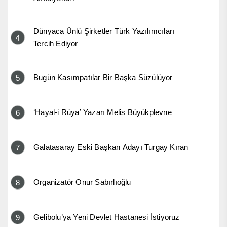
Dünyaca Ünlü Şirketler Türk Yazılımcıları
4
Tercih Ediyor
Bugün Kasımpatılar Bir Başka Süzülüyor
5
‘Hayal-i Rüya’ Yazarı Melis Büyükplevne
6
Galatasaray Eski Başkan Adayı Turgay Kıran
7
Organizatör Onur Sabırlıoğlu
8
Gelibolu’ya Yeni Devlet Hastanesi İstiyoruz
9