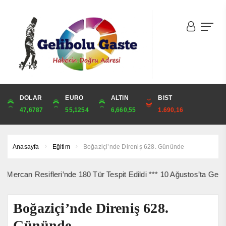
DOLAR
ONS
EURO
ALTIN
ALTIN
ÇEYREK
BIST
CUMHURİYET
47,6787
4,341,81
55,1254
6,660,55
6,660,55
10,889,99
1.690,16
44,750,00
Anasayfa
Eğitim
Boğaziçi’nde Direniş 628. Gününde
esifleri’nde 180 Tür Tespit Edildi *** 10 Ağustos’ta Gelibolu Şehi
Boğaziçi’nde Direniş 628.
Gününde