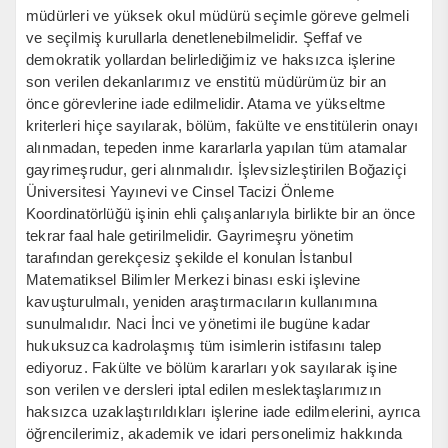
müdürleri ve yüksek okul müdürü seçimle göreve gelmeli
ve seçilmiş kurullarla denetlenebilmelidir. Şeffaf ve
demokratik yollardan belirlediğimiz ve haksızca işlerine
son verilen dekanlarımız ve enstitü müdürümüz bir an
önce görevlerine iade edilmelidir. Atama ve yükseltme
kriterleri hiçe sayılarak, bölüm, fakülte ve enstitülerin onayı
alınmadan, tepeden inme kararlarla yapılan tüm atamalar
gayrimeşrudur, geri alınmalıdır. İşlevsizleştirilen Boğaziçi
Üniversitesi Yayınevi ve Cinsel Tacizi Önleme
Koordinatörlüğü işinin ehli çalışanlarıyla birlikte bir an önce
tekrar faal hale getirilmelidir. Gayrimeşru yönetim
tarafından gerekçesiz şekilde el konulan İstanbul
Matematiksel Bilimler Merkezi binası eski işlevine
kavuşturulmalı, yeniden araştırmacıların kullanımına
sunulmalıdır. Naci İnci ve yönetimi ile bugüne kadar
hukuksuzca kadrolaşmış tüm isimlerin istifasını talep
ediyoruz. Fakülte ve bölüm kararları yok sayılarak işine
son verilen ve dersleri iptal edilen meslektaşlarımızın
haksızca uzaklaştırıldıkları işlerine iade edilmelerini, ayrıca
öğrencilerimiz, akademik ve idari personelimiz hakkında