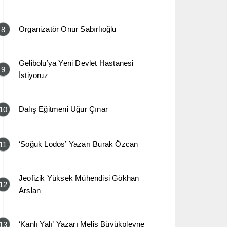
Organizatör Onur Sabırlıoğlu
8
Gelibolu’ya Yeni Devlet Hastanesi
9
İstiyoruz
Dalış Eğitmeni Uğur Çınar
10
‘Soğuk Lodos’ Yazarı Burak Özcan
11
Jeofizik Yüksek Mühendisi Gökhan
12
Arslan
‘Kanlı Yalı’ Yazarı Melis Büyükplevne
13