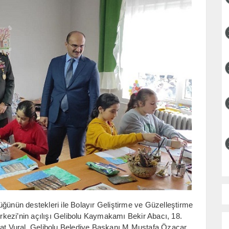
üğünün destekleri ile Bolayır Geliştirme ve Güzelleştirme
kezi’nin açılışı Gelibolu Kaymakamı Bekir Abacı, 18.
t Vural, Gelibolu Belediye Başkanı M.Mustafa Özacar,