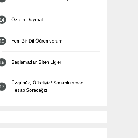
Özlem Duymak
14
Yeni Bir Dil Öğreniyorum
15
Başlamadan Biten Ligler
16
Üzgünüz, Öfkeliyiz! Sorumlulardan
17
Hesap Soracağız!