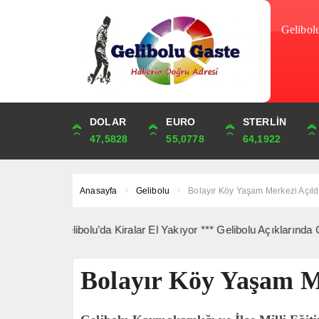
Gelibol
DOLAR
ONS
EURO
ALTIN
STERLİN
ÇEYREK
47,5828
4,265,63
55,0778
6,527,48
64,1922
10,672,43
Anasayfa
Gelibolu
Bolayır Köy Yaşam Merkezi Açıld
elibolu’da Kiralar El Yakıyor *** Gelibolu Açıklarında Gemi Yangını
Bolayır Köy Yaşam M