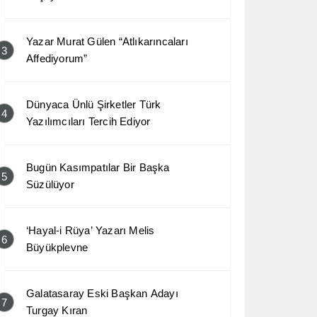
Yazar Murat Gülen “Atlıkarıncaları
3
Affediyorum”
Dünyaca Ünlü Şirketler Türk
4
Yazılımcıları Tercih Ediyor
Bugün Kasımpatılar Bir Başka
5
Süzülüyor
‘Hayal-i Rüya’ Yazarı Melis
6
Büyükplevne
Galatasaray Eski Başkan Adayı
7
Turgay Kıran