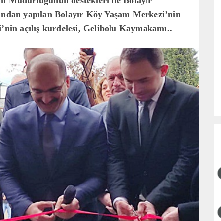
im Müdürlüğünün destekleri ile Bolayır
fından yapılan Bolayır Köy Yaşam Merkezi’nin
i’nin açılış kurdelesi, Gelibolu Kaymakamı..