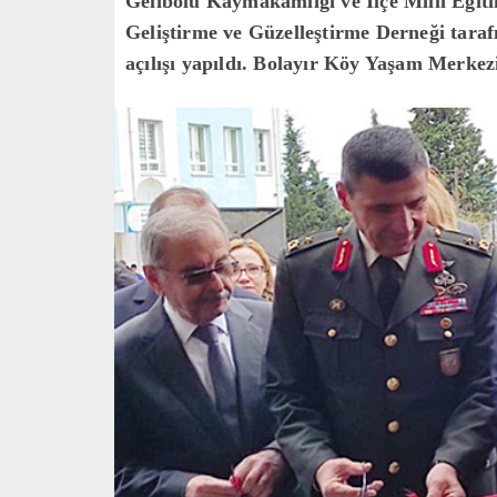
Gelibolu Kaymakamlığı ve İlçe Milli Eğit
Geliştirme ve Güzelleştirme Derneği tara
açılışı yapıldı. Bolayır Köy Yaşam Merkez