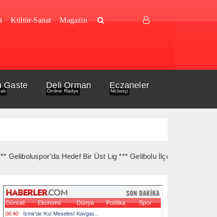
i
Kültür-Sanat
Magazin
u Gaste
Deli Orman
Eczaneler
alı
Online Radyo
Nöbetçi
por’da Hedef Bir Üst Lig *** Gelibolu İlçe Sağlık’tan Sıtma Eğitimi