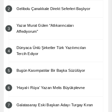
Gelibolu Çanakkale Direkt Seferleri Başlıyor
2
Yazar Murat Gülen “Atlıkarıncaları
3
Affediyorum”
Dünyaca Ünlü Şirketler Türk Yazılımcıları
4
Tercih Ediyor
Bugün Kasımpatılar Bir Başka Süzülüyor
5
‘Hayal-i Rüya’ Yazarı Melis Büyükplevne
6
Galatasaray Eski Başkan Adayı Turgay Kıran
7