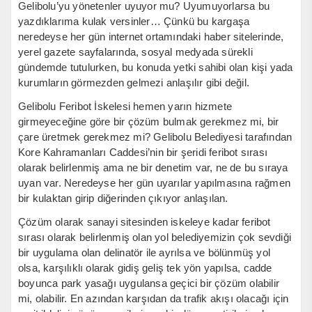
Gelibolu’yu yönetenler uyuyor mu? Uyumuyorlarsa bu
yazdıklarıma kulak versinler… Çünkü bu kargaşa
neredeyse her gün internet ortamındaki haber sitelerinde,
yerel gazete sayfalarında, sosyal medyada sürekli
gündemde tutulurken, bu konuda yetki sahibi olan kişi yada
kurumların görmezden gelmezi anlaşılır gibi değil.
Gelibolu Feribot İskelesi hemen yarın hizmete
girmeyeceğine göre bir çözüm bulmak gerekmez mi, bir
çare üretmek gerekmez mi? Gelibolu Belediyesi tarafından
Kore Kahramanları Caddesi’nin bir şeridi feribot sırası
olarak belirlenmiş ama ne bir denetim var, ne de bu sıraya
uyan var. Neredeyse her gün uyarılar yapılmasına rağmen
bir kulaktan girip diğerinden çıkıyor anlaşılan.
Çözüm olarak sanayi sitesinden iskeleye kadar feribot
sırası olarak belirlenmiş olan yol belediyemizin çok sevdiği
bir uygulama olan delinatör ile ayrılsa ve bölünmüş yol
olsa, karşılıklı olarak gidiş geliş tek yön yapılsa, cadde
boyunca park yasağı uygulansa geçici bir çözüm olabilir
mi, olabilir. En azından karşıdan da trafik akışı olacağı için