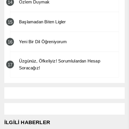
Özlem Duymak
14
Başlamadan Biten Ligler
15
Yeni Bir Dil Öğreniyorum
16
Üzgünüz, Öfkeliyiz! Sorumlulardan Hesap
17
Soracağız!
İLGİLİ HABERLER