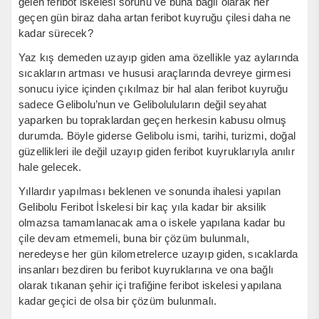
gelen feribot iskelesi sorunu ve buna bağlı olarak her
geçen gün biraz daha artan feribot kuyruğu çilesi daha ne
kadar sürecek?
Yaz kış demeden uzayıp giden ama özellikle yaz aylarında
sıcakların artması ve hususi araçlarında devreye girmesi
sonucu iyice içinden çıkılmaz bir hal alan feribot kuyruğu
sadece Gelibolu’nun ve Geliboluluların değil seyahat
yaparken bu topraklardan geçen herkesin kabusu olmuş
durumda. Böyle giderse Gelibolu ismi, tarihi, turizmi, doğal
güzellikleri ile değil uzayıp giden feribot kuyruklarıyla anılır
hale gelecek.
Yıllardır yapılması beklenen ve sonunda ihalesi yapılan
Gelibolu Feribot İskelesi bir kaç yıla kadar bir aksilik
olmazsa tamamlanacak ama o iskele yapılana kadar bu
çile devam etmemeli, buna bir çözüm bulunmalı,
neredeyse her gün kilometrelerce uzayıp giden, sıcaklarda
insanları bezdiren bu feribot kuyruklarına ve ona bağlı
olarak tıkanan şehir içi trafiğine feribot iskelesi yapılana
kadar geçici de olsa bir çözüm bulunmalı.