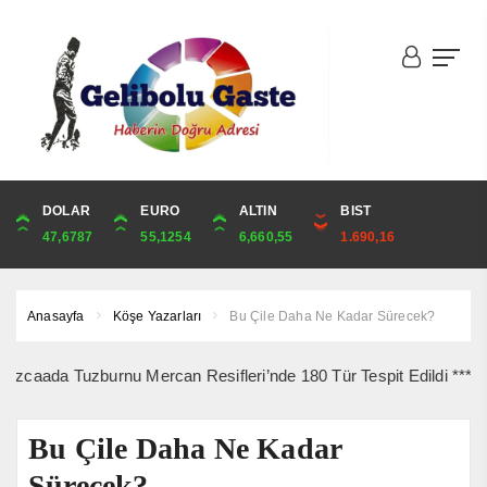
DOLAR
ONS
EURO
ALTIN
ALTIN
ÇEYREK
BIST
CUMHURİYET
47,6787
4,341,81
55,1254
6,660,55
6,660,55
10,889,99
1.690,16
44,750,00
Anasayfa
Köşe Yazarları
Bu Çile Daha Ne Kadar Sürecek?
da Tuzburnu Mercan Resifleri’nde 180 Tür Tespit Edildi *** 10 Ağus
Bu Çile Daha Ne Kadar
Sürecek?