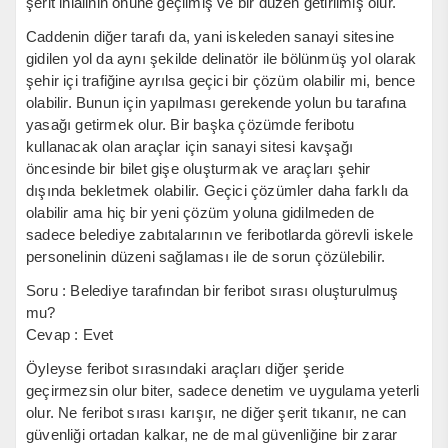
şerit ihlalinin önüne geçilmiş ve bir düzen getirilmiş olur.
Caddenin diğer tarafı da, yani iskeleden sanayi sitesine
gidilen yol da aynı şekilde delinatör ile bölünmüş yol olarak
şehir içi trafiğine ayrılsa geçici bir çözüm olabilir mi, bence
olabilir. Bunun için yapılması gerekende yolun bu tarafına
yasağı getirmek olur. Bir başka çözümde feribotu
kullanacak olan araçlar için sanayi sitesi kavşağı
öncesinde bir bilet gişe oluşturmak ve araçları şehir
dışında bekletmek olabilir. Geçici çözümler daha farklı da
olabilir ama hiç bir yeni çözüm yoluna gidilmeden de
sadece belediye zabıtalarının ve feribotlarda görevli iskele
personelinin düzeni sağlaması ile de sorun çözülebilir.
Soru : Belediye tarafından bir feribot sırası oluşturulmuş
mu?
Cevap : Evet
Öyleyse feribot sırasındaki araçları diğer şeride
geçirmezsin olur biter, sadece denetim ve uygulama yeterli
olur. Ne feribot sırası karışır, ne diğer şerit tıkanır, ne can
güvenliği ortadan kalkar, ne de mal güvenliğine bir zarar