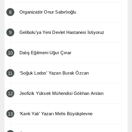
Organizatör Onur Sabırlıoğlu
8
Gelibolu’ya Yeni Devlet Hastanesi İstiyoruz
9
Dalış Eğitmeni Uğur Çınar
10
‘Soğuk Lodos’ Yazarı Burak Özcan
11
Jeofizik Yüksek Mühendisi Gökhan Arslan
12
‘Kanlı Yalı’ Yazarı Melis Büyükplevne
13