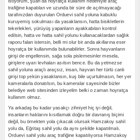
istiyorum, şuan da hoyratça kullanım nedeniyle araç
trafiğine kapatılan ve uzunda bir süre de açılmayacağı
tarafınızdan duyurulan Orduevi sahil yoluna kabuklu
kuruyemiş sokulması da yasaklansın, hatta bisikletlerin
tekerlekleri, yürüyüş yapanların ayakkabıları kontrol
edilsin, hatta ve hatta sahil yolunu kullanacaklardan sağlık
raporu falan istensin, belli mi olur bir anda akıllarına eser
hoyratça bir kullanımda bulunabilirler. Sonra hayvanların
girişi de engellensin, sağa sola pislemesinler mesela,
girişlere uyarı levhaları asılsın bence. Bu da yetmezse
sahil yoluna araçlı araçsız, insan, hayvan her türlü canlı
girişi top yekün yasaklansın, kuş bile uçurtulmasın, her yer
kameralarla donatılsın, bu kameralar sayesinde bizler
belediye web sitesinden izleyelim belki o zaman hoyratça
kullanım olmaz.
Ya arkadaş bu kadar yasakçı zihniyet hiç iyi değil,
insanların haklarını kısıtlamak doğru bir davranış biçimi
değil, bu örnekten yola çıkacak olursak Hamzakoy sahil
yolu da, Eğritaş sahil yolu da aynı şekilde kapatılmalı.
Orduevi sahil yolu araç trafiğine kapatılıyorsa Hamzakoy