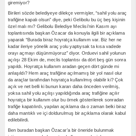
giremiyor?
Birileri sözde belediyeye dilekçe vermişler, “sahil yolu araç
trafiğine kapalı olsun” diye, peki Gelibolu bu üç beş kişinin
özel malı mı? Gelibolu Belediye Meclisi’nin Kasım ayı
toplantısında başkan Özacar da konuyla ilgili bir açıklama
yaparak “Burada biraz hoyratça kullanım var. Biz her ne
kadar ileriye yönelik araç yolu yaptıysak ta kısa vadede
orayı açmayı düşünmüyoruz” diyor. Orduevi sahil yolunun
açılışı 28 Ekim de, meclis toplantısı da dört beş gün sonra
yapıldı. Hoyratça kullanım aradan geçen dört günde mi
anlaşıldı? Hem araç trafiğine açılmamış bir yol nasıl olur
da araçlar tarafından hoyratça kullanılmış olabilir ki? Çok
açık ve net belli ki bunun kararı daha önceden verilmiş,
yoksa sahil yolu açılışı yapıldığında araç trafiğine açılır
hoyratça bir kullanım olur bu örnek gösterilerek sonradan
trafiğe kapatılırdı, yapılan açıklama da o zaman belki biraz
daha mantıklı ve içi doldurulmuş bir açıklama olarak kabul
edilebilirdi.
Ben buradan başkan Özacar’a bir öneride bulunmak