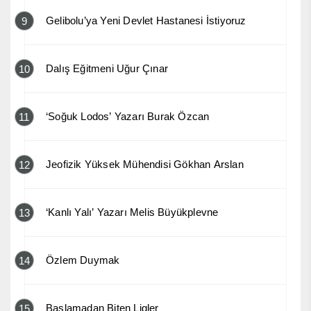
Gelibolu’ya Yeni Devlet Hastanesi İstiyoruz
9
Dalış Eğitmeni Uğur Çınar
10
‘Soğuk Lodos’ Yazarı Burak Özcan
11
Jeofizik Yüksek Mühendisi Gökhan Arslan
12
‘Kanlı Yalı’ Yazarı Melis Büyükplevne
13
Özlem Duymak
14
Başlamadan Biten Ligler
15