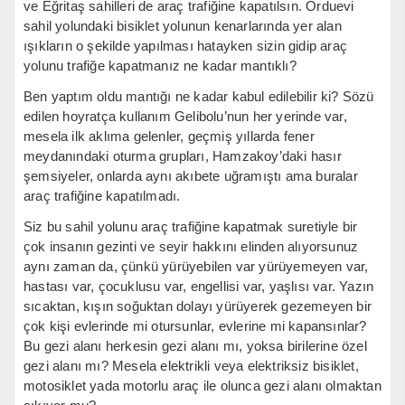
ve Eğritaş sahilleri de araç trafiğine kapatılsın. Orduevi
sahil yolundaki bisiklet yolunun kenarlarında yer alan
ışıkların o şekilde yapılması hatayken sizin gidip araç
yolunu trafiğe kapatmanız ne kadar mantıklı?
Ben yaptım oldu mantığı ne kadar kabul edilebilir ki? Sözü
edilen hoyratça kullanım Gelibolu’nun her yerinde var,
mesela ilk aklıma gelenler, geçmiş yıllarda fener
meydanındaki oturma grupları, Hamzakoy’daki hasır
şemsiyeler, onlarda aynı akıbete uğramıştı ama buralar
araç trafiğine kapatılmadı.
Siz bu sahil yolunu araç trafiğine kapatmak suretiyle bir
çok insanın gezinti ve seyir hakkını elinden alıyorsunuz
aynı zaman da, çünkü yürüyebilen var yürüyemeyen var,
hastası var, çocuklusu var, engellisi var, yaşlısı var. Yazın
sıcaktan, kışın soğuktan dolayı yürüyerek gezemeyen bir
çok kişi evlerinde mi otursunlar, evlerine mi kapansınlar?
Bu gezi alanı herkesin gezi alanı mı, yoksa birilerine özel
gezi alanı mı? Mesela elektrikli veya elektriksiz bisiklet,
motosiklet yada motorlu araç ile olunca gezi alanı olmaktan