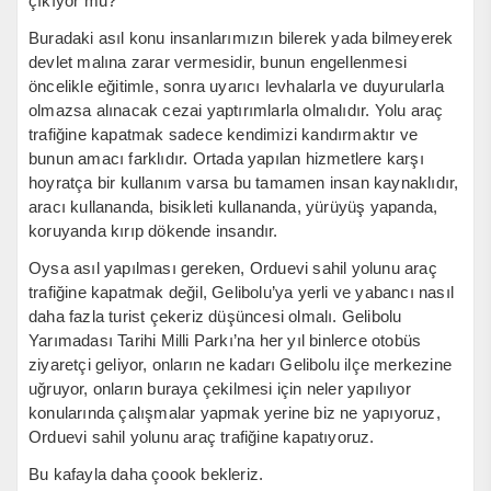
çıkıyor mu?
Buradaki asıl konu insanlarımızın bilerek yada bilmeyerek
devlet malına zarar vermesidir, bunun engellenmesi
öncelikle eğitimle, sonra uyarıcı levhalarla ve duyurularla
olmazsa alınacak cezai yaptırımlarla olmalıdır. Yolu araç
trafiğine kapatmak sadece kendimizi kandırmaktır ve
bunun amacı farklıdır. Ortada yapılan hizmetlere karşı
hoyratça bir kullanım varsa bu tamamen insan kaynaklıdır,
aracı kullananda, bisikleti kullananda, yürüyüş yapanda,
koruyanda kırıp dökende insandır.
Oysa asıl yapılması gereken, Orduevi sahil yolunu araç
trafiğine kapatmak değil, Gelibolu’ya yerli ve yabancı nasıl
daha fazla turist çekeriz düşüncesi olmalı. Gelibolu
Yarımadası Tarihi Milli Parkı’na her yıl binlerce otobüs
ziyaretçi geliyor, onların ne kadarı Gelibolu ilçe merkezine
uğruyor, onların buraya çekilmesi için neler yapılıyor
konularında çalışmalar yapmak yerine biz ne yapıyoruz,
Orduevi sahil yolunu araç trafiğine kapatıyoruz.
Bu kafayla daha çoook bekleriz.