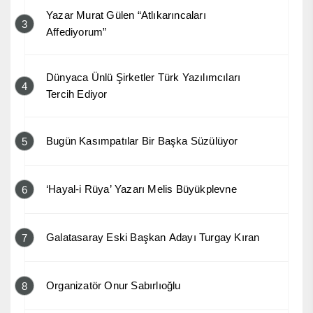
Yazar Murat Gülen “Atlıkarıncaları
3
Affediyorum”
Dünyaca Ünlü Şirketler Türk Yazılımcıları
4
Tercih Ediyor
Bugün Kasımpatılar Bir Başka Süzülüyor
5
‘Hayal-i Rüya’ Yazarı Melis Büyükplevne
6
Galatasaray Eski Başkan Adayı Turgay Kıran
7
Organizatör Onur Sabırlıoğlu
8