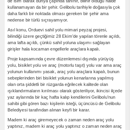
de isim olarak dünya çapında tanınır, bilinir olduğu halde
kullanamayan da bir şehir. Gelibolu tarihiyle doğasıyla çok
daha farklı bir noktada olması gereken bir şehir ama
nedense bir türlü sıçrayamıyor.
Asıl konu, Orduevi sahil yolu mimari peyzaj projesi,
bilindiği üzere geçtiğimiz 28 Ekim’de yapılan törenle açıldı,
ama lafta açıldı, çünkü sahil yoluna ulaşımı sağlayan
girişler hala kocaman engellerle araçlara kapalı.
Proje kapsamında çevre düzenlemesi dışında yürüyüş
yolu, bisiklet yolu ve araç (motorlu taşıt) yolu var ama araç
yolunun kullanımı yasak, araç yolu araçlara kapalı, bunun
sebeplerinden biri bisiklet yolunun kenarlarına yapılmış
olan orta şiddetli bir rüzgarda eğrilecek kalitede olan
ışıklandırmaların kırılması olarak gösteriliyor, ikincisi ilçede
yaz aylarında bir kaç hafta kalıp kendilerini Gelibolu’nun
sahibi gibi gören bazı kişilerin isteği, üçüncüsü de Gelibolu
Belediyesi tarafından alınan keyfi bir karar.
Madem ki araç giremeyecek o zaman neden araç yolu
yaptınız, madem ki araç yolu yaptınız o zaman neden araç