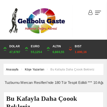
DOLAR
ONS
EURO
ALTIN
ALTIN
ÇEYREK
BIST
CUMHURİYET
47,6787
4,341,81
55,1254
6,660,55
6,660,55
10,889,99
1.690,16
44,750,00
Anasayfa
Köşe Yazarları
Bu Kafayla Daha Çoook Bekleriz
rnu Mercan Resifleri’nde 180 Tür Tespit Edildi *** 10 Ağustos’ta G
Bu Kafayla Daha Çoook
Bekleriz