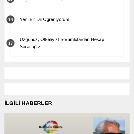
Yeni Bir Dil Öğreniyorum
16
Üzgünüz, Öfkeliyiz! Sorumlulardan Hesap
17
Soracağız!
İLGİLİ HABERLER