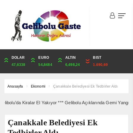
DOLAR
ONS
EURO
ALTIN
ALTIN
ÇEYREK
BIST
CUMHURİYET
47,6338
4,241,01
54,8484
6,498,24
6,498,24
10,624,62
1.690,69
43,869,00
Anasayfa
Ekonomi
Çanakkale Belediyesi Ek Tedbirler Aldı
lu’da Kiralar El Yakıyor *** Gelibolu Açıklarında Gemi Yangını Kor
Çanakkale Belediyesi Ek
Tedbirler Aldı