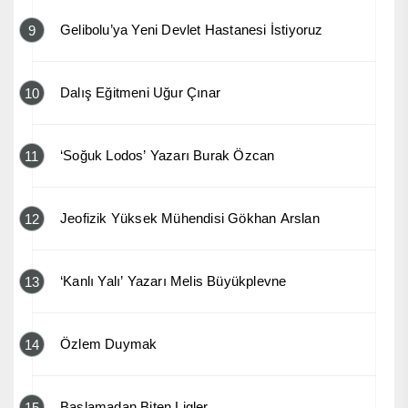
Gelibolu’ya Yeni Devlet Hastanesi İstiyoruz
9
Dalış Eğitmeni Uğur Çınar
10
‘Soğuk Lodos’ Yazarı Burak Özcan
11
Jeofizik Yüksek Mühendisi Gökhan Arslan
12
‘Kanlı Yalı’ Yazarı Melis Büyükplevne
13
Özlem Duymak
14
Başlamadan Biten Ligler
15