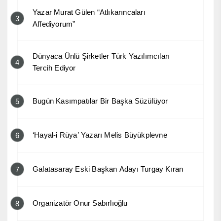
Yazar Murat Gülen “Atlıkarıncaları
3
Affediyorum”
Dünyaca Ünlü Şirketler Türk Yazılımcıları
4
Tercih Ediyor
Bugün Kasımpatılar Bir Başka Süzülüyor
5
‘Hayal-i Rüya’ Yazarı Melis Büyükplevne
6
Galatasaray Eski Başkan Adayı Turgay Kıran
7
Organizatör Onur Sabırlıoğlu
8