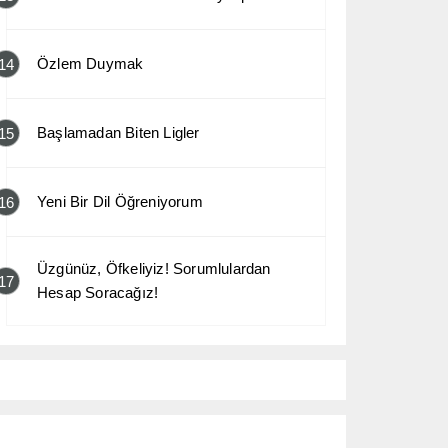
Özlem Duymak
14
Başlamadan Biten Ligler
15
Yeni Bir Dil Öğreniyorum
16
Üzgünüz, Öfkeliyiz! Sorumlulardan
17
Hesap Soracağız!