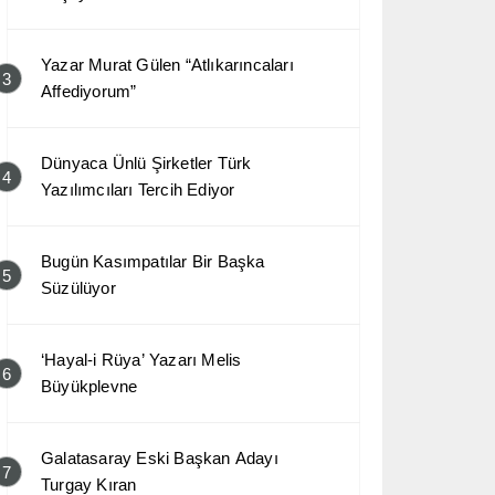
Yazar Murat Gülen “Atlıkarıncaları
3
Affediyorum”
Dünyaca Ünlü Şirketler Türk
4
Yazılımcıları Tercih Ediyor
Bugün Kasımpatılar Bir Başka
5
Süzülüyor
‘Hayal-i Rüya’ Yazarı Melis
6
Büyükplevne
Galatasaray Eski Başkan Adayı
7
Turgay Kıran