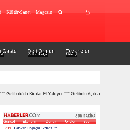
i
Kültür-Sanat
Magazin
u Gaste
Deli Orman
Eczaneler
alı
Online Radyo
Nöbetçi
olu’da Kiralar El Yakıyor *** Gelibolu Açıklarında Gemi Yangını Ko