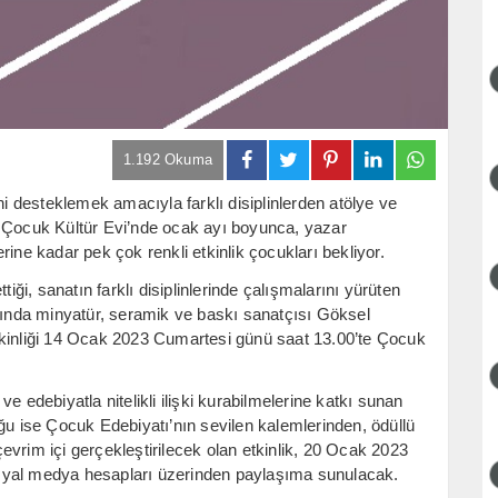
1.192 Okuma
ni desteklemek amacıyla farklı disiplinlerden atölye ve
i Çocuk Kültür Evi’nde ocak ayı boyunca, yazar
ine kadar pek çok renkli etkinlik çocukları bekliyor.
iği, sanatın farklı disiplinlerinde çalışmalarını yürüten
ayında minyatür, seramik ve baskı sanatçısı Göksel
tkinliği 14 Ocak 2023 Cumartesi günü saat 13.00’te Çocuk
e edebiyatla nitelikli ilişki kurabilmelerine katkı sunan
ğu ise Çocuk Edebiyatı’nın sevilen kalemlerinden, ödüllü
vrim içi gerçekleştirilecek olan etkinlik, 20 Ocak 2023
syal medya hesapları üzerinden paylaşıma sunulacak.