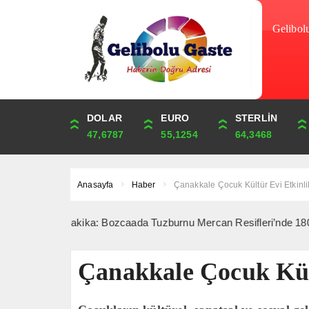
Gelibol
DOLAR
ONS
EURO
ALTIN
STERLİN
ÇEYREK
47,6787
4,341,81
55,1254
6,660,55
64,3468
10,889,99
Anasayfa
Haber
Çanakkale Çocuk Kültür Evi Etkinlik
Son Dakika: Bozcaada Tuzburnu Mercan Resifleri’nde 180 Tür Tespit
Çanakkale Çocuk Kült