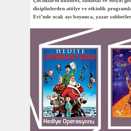
Çocukların kültürel, sanatsal ve sosyal ge
disiplinlerden atölye ve etkinlik program
Evi’nde ocak ayı boyunca, yazar sohbetler