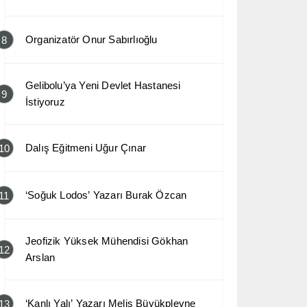
Organizatör Onur Sabırlıoğlu
8
Gelibolu’ya Yeni Devlet Hastanesi
9
İstiyoruz
Dalış Eğitmeni Uğur Çınar
10
‘Soğuk Lodos’ Yazarı Burak Özcan
11
Jeofizik Yüksek Mühendisi Gökhan
12
Arslan
‘Kanlı Yalı’ Yazarı Melis Büyükplevne
13