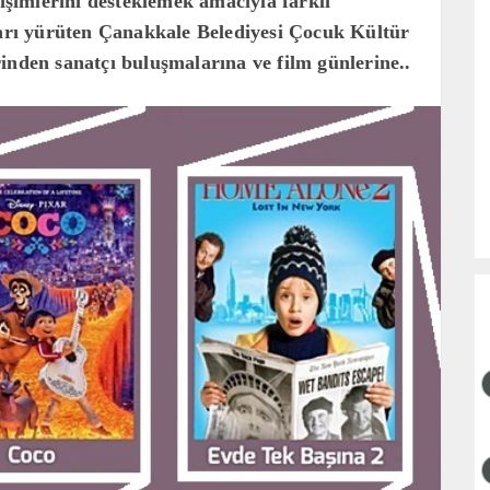
lişimlerini desteklemek amacıyla farklı
ları yürüten Çanakkale Belediyesi Çocuk Kültür
inden sanatçı buluşmalarına ve film günlerine..