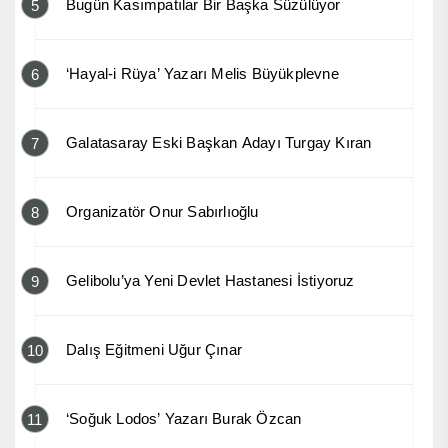
Bugün Kasımpatılar Bir Başka Süzülüyor
5
‘Hayal-i Rüya’ Yazarı Melis Büyükplevne
6
Galatasaray Eski Başkan Adayı Turgay Kıran
7
Organizatör Onur Sabırlıoğlu
8
Gelibolu’ya Yeni Devlet Hastanesi İstiyoruz
9
Dalış Eğitmeni Uğur Çınar
10
‘Soğuk Lodos’ Yazarı Burak Özcan
11