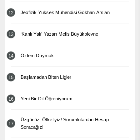
Jeofizik Yüksek Mühendisi Gökhan Arslan
12
‘Kanlı Yalı’ Yazarı Melis Büyükplevne
13
Özlem Duymak
14
Başlamadan Biten Ligler
15
Yeni Bir Dil Öğreniyorum
16
Üzgünüz, Öfkeliyiz! Sorumlulardan Hesap
17
Soracağız!