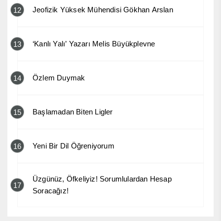
Jeofizik Yüksek Mühendisi Gökhan Arslan
12
‘Kanlı Yalı’ Yazarı Melis Büyükplevne
13
Özlem Duymak
14
Başlamadan Biten Ligler
15
Yeni Bir Dil Öğreniyorum
16
Üzgünüz, Öfkeliyiz! Sorumlulardan Hesap
17
Soracağız!