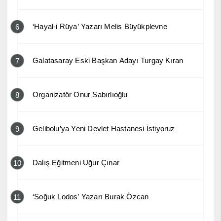
‘Hayal-i Rüya’ Yazarı Melis Büyükplevne
6
Galatasaray Eski Başkan Adayı Turgay Kıran
7
Organizatör Onur Sabırlıoğlu
8
Gelibolu’ya Yeni Devlet Hastanesi İstiyoruz
9
Dalış Eğitmeni Uğur Çınar
10
‘Soğuk Lodos’ Yazarı Burak Özcan
11