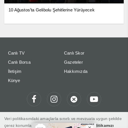
10 Ağustos’ta Gelibolu Şehitlerine Yürüyecek
Canlı TV
Canlı Skor
Canlı Borsa
Gazeteler
İletişim
Hakkımızda
Künye
Veri politikasındaki amaçlarla sınırlı ve mevzuata uygun şekilde
çerez konumlandırmaktayız. Detaylar için
veri politikamızı